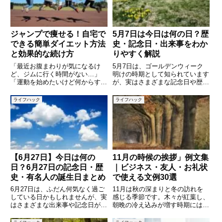
ジャンプで痩せる！自宅で
5月7日は今日は何の日？歴
できる簡単ダイエット方法
史・記念日・出来事をわか
と効果的な続け方
りやすく解説
「最近お腹まわりが気になるけ
5月7日は、ゴールデンウィーク
ど、ジムに行く時間がない…」
明けの時期として知られています
「運動を始めたいけど何からすれ
が、実はさまざまな記念日や歴史
ばいいのかわからない」という方
的な出来事がある日です。「コナ
におすすめなのが「ジャンプ運
モンの日」や「博士の日」など、
ライフハック
ライフハック
動」です。ジャンプは特別な道具
食べ物や学問に関するユニークな
も広いスペースも必要なく、自宅
記念日が制定されており、日本や
のちょっとした空間でできるシン
世界で起きた出来事にも注目が集
プルな
【6月27日】今日は何の
11月の時候の挨拶」例文集
日？6月27日の記念日・歴
｜ビジネス・友人・お礼状
史・有名人の誕生日まとめ
で使える文例30選
6月27日は、ふだん何気なく過ご
11月は秋の深まりと冬の訪れを
している日かもしれませんが、実
感じる季節です。木々が紅葉し、
はさまざまな出来事や記念日が詰
朝晩の冷え込みが増す時期には、
まった特別な日でもあります。こ
季節の移ろいを感じる「時候の挨
の記事では「今日は何の日？」と
拶」がぴったりです。ビジネスメ