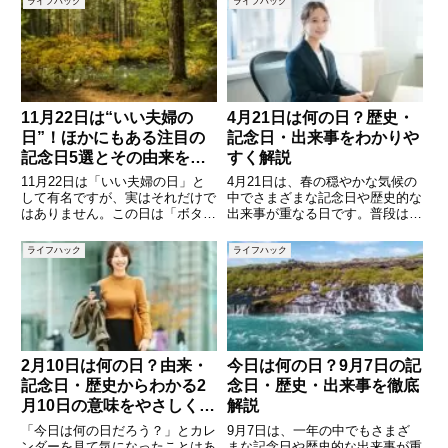
ライフハック
ライフハック
いうテーマで、6月27日にまつわ
ールやお礼状、年末のご挨拶な
る記念日、過去の出来事、そして
ど、さまざまな場面で使える時候
誕生日を迎える有名人などを
の挨拶を知っておくと、文章全体
の
11月22日は“いい夫婦の
4月21日は何の日？歴史・
日”！ほかにもある注目の
記念日・出来事をわかりや
記念日5選とその由来を紹
すく解説
介
11月22日は「いい夫婦の日」と
4月21日は、春の穏やかな気候の
して有名ですが、実はそれだけで
中でさまざまな記念日や歴史的な
はありません。この日は「ボタン
出来事が重なる日です。普段は何
の日」「回転寿司記念日」「ペッ
気なく過ぎてしまう日でも、少し
トたちに感謝する日」「大工さん
視点を変えてみると、実は多くの
ライフハック
ライフハック
の日」など、さまざまな記念日が
意味や背景が詰まっています。本
制定されています。どれも暮らし
記事では、4月21日にまつわる記
や文化に深く関係しており、普
念日や歴史的な出来事、有名
2月10日は何の日？由来・
今日は何の日？9月7日の記
記念日・歴史からわかる2
念日・歴史・出来事を徹底
月10日の意味をやさしく解
解説
説
「今日は何の日だろう？」とカレ
9月7日は、一年の中でもさまざ
ンダーを見て気になったことはあ
まな記念日や歴史的な出来事が重