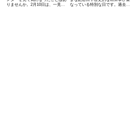
りませんか。2月10日は、一見す
なっている特別な日です。過去に
ると何気ない一日ですが、実は日
は世界を揺るがす出来事もあれ
本の文化や暮らし、言葉遊び、社
ば、日本国内で人々の暮らしに深
会の動きと深く関わる記念日がい
く関わる制度や文化に影響を与え
くつも重なっています。こうした
た日でもあります。また、企業や
「今日は何の日」を知ることは
団体が制定したユニークな記念日
も