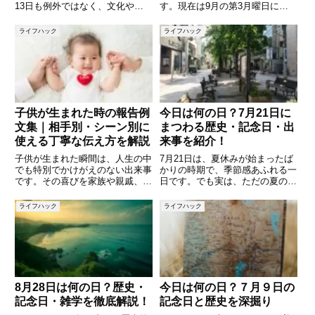
13日も例外ではなく、文化や歴
す。現在は9月の第3月曜日に移
史にまつわる記念日から、身近な
動しましたが、もともとはこの日
暮らしに関連する記念日まで、多
が高齢者を敬う国民の祝日でし
ライフハック
ライフハック
彩な日として知られています。こ
た。また、9月15日には日本国内
の記事では、10月13日に制定さ
外でさまざまな記念日や出来事が
れている記念日や過去の出来事
重なっており、歴史や文化を知
子供が生まれた時の報告例
今日は何の日？7月21日に
文集｜相手別・シーン別に
まつわる歴史・記念日・出
使える丁寧な伝え方を解説
来事を紹介！
子供が生まれた瞬間は、人生の中
7月21日は、夏休みが始まったば
でも特別でかけがえのない出来事
かりの時期で、季節感あふれる一
です。その喜びを家族や親戚、友
日です。でも実は、ただの夏の一
人、職場の方々に報告する際、
日ではなく、国内外でさまざまな
「どのような言葉で伝えればよい
記念日や歴史的な出来事がある日
ライフハック
ライフハック
のか」「失礼にあたらない表現は
でもあります。本記事では、「今
何か」と悩む方も多いのではない
日は何の日？」をテーマに、7月
でしょうか。特に、相手との関係
21日に関係する記念日・過去
性
8月28日は何の日？歴史・
今日は何の日？７月９日の
記念日・雑学を徹底解説！
記念日と歴史を深掘り