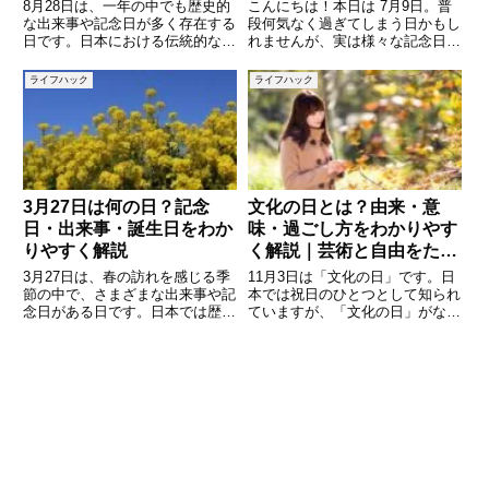
8月28日は、一年の中でも歴史的
こんにちは！本日は 7月9日。普
な出来事や記念日が多く存在する
段何気なく過ぎてしまう日かもし
日です。日本における伝統的な記
れませんが、実は様々な記念日や
念日から、世界の歴史を動かした
出来事、そして偉人たちの命日・
出来事まで、さまざまなエピソー
誕生日が詰まった「知るとちょっ
ライフハック
ライフハック
ドがこの日に刻まれています。こ
と面白い日」なんです。この記事
の記事では、8月28日にまつわる
では、7月9日にまつわる記念
代表的な記念日や出来事、さ
日・イベント・歴史的なトピック
3月27日は何の日？記念
文化の日とは？由来・意
日・出来事・誕生日をわか
味・過ごし方をわかりやす
りやすく解説
く解説｜芸術と自由をたた
える祝日
3月27日は、春の訪れを感じる季
11月3日は「文化の日」です。日
節の中で、さまざまな出来事や記
本では祝日のひとつとして知られ
念日がある日です。日本では歴史
ていますが、「文化の日」がなぜ
的な制度のスタートに関わる日と
この日に定められたのか、どのよ
して知られているほか、文化や生
うな意味を持つのかを知っている
活に関わる記念日も制定されてい
人は意外と少ないかもしれませ
ます。また、この日に生まれた著
ん。この日は、芸術や学問をたた
名人や、過去に起きた出来事を
え、平和を愛する心を育てること