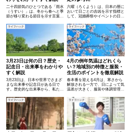
二十四節気のひとつである「雨水
六曜（ろくよう）は、日本の暦に
（うすい）」は、冬から春へと季
おいて日ごとの吉凶を示す指標と
節が移り変わる節目を示す言葉で
して、冠婚葬祭やイベントの日取
す。雪が雨へと変わり、氷が解け
りを決める際に今もなお多くの人
始める頃とされ、昔から農作業の
に活用されています。本記事で
ライフハック
ライフハック
準備を始める目安として大切にさ
は、2025年5月の六曜カレンダー
れてきました。しかし、現代では
を日別に紹介しつつ、六曜の意味
「雨水」という言葉を聞いても、
や活用の仕方、注意点などをわ
3月23日は何の日？歴史・
4月の例年気温はどれくら
記念日・出来事をわかりや
い？地域別の特徴と服装・
すく解説
生活のポイントを徹底解説
3月23日は、日本や世界でさまざ
春本番を迎える4月は、寒さから
まな出来事や記念日がある日で
解放される一方で、日によって気
す。歴史的な出来事から、私たち
温差が大きく、服装や体調管理に
の生活に関係する記念日まで、多
悩む時期でもあります。桜の開花
くの意味を持つ日として知られて
や新生活のスタートとともに、気
ライフハック
ライフハック
います。例えば、世界気象デーと
温の変化を正しく理解しておくこ
して気象の重要性を考える日であ
とは、快適な毎日を過ごすために
り、日本では放送記念日としてテ
とても重要です。本記事では、4