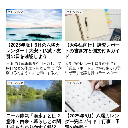
ライフハック
ライフハック
【2025年版】6月の六曜カ
【大学生向け】調査レポー
レンダー｜大安・仏滅・友
トの書き方と例文付きガイ
引の日を確認しよう
ド
日本では冠婚葬祭や引っ越し、契
大学でのレポート課題の中でも、
約日などの予定を決める際に「六
「調査レポート」は特に多くの学
曜（ろくよう）」を気にする人が
生が苦手意識を持つテーマの一つ
多くいます。特に「大安」や「仏
です。何から始めていいか分から
滅」などの吉凶は、日取りを決め
ない、構成の仕方が分からない、
ライフハック
ライフハック
る上で重要な指標とされてきまし
どこまで調べれば十分なのか……
た。この記事では、2025年6月の
と悩んでいませんか？この記事で
六曜カレンダーを詳しく紹介
は、調査レポートの基本的な構成
二十四節気「雨水」とは？
【2025年5月】六曜カレン
意味・由来・暮らしとの関
ダー完全ガイド｜行事・予
わりをわかりやすく解説
定の参考に