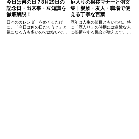
今日は何の日？8月29日の
厄入りの挨拶マナーと例文
記念日・出来事・豆知識を
集｜親族・友人・職場で使
徹底解説！
える丁寧な言葉
日々のカレンダーをめくるたび
厄年は人生の節目ともいわれ、特
に、「今日は何の日だろう？」と
に「厄入り」の時期には身近な人
気になる方も多いのではないでし
に挨拶をする機会が増えます。地
ょうか。8月29日にも、歴史的な
域や家庭によって風習は異なりま
出来事やユニークな記念日が数多
すが、厄年を迎える本人や家族が
く存在します。たとえば「焼き肉
しっかりと挨拶をしておくと、相
の日」として有名ですが、それ以
手に安心感や信頼を与えることが
外にも食文化や平和、スポーツな
できます。とはいえ「どんな言葉