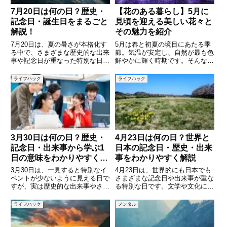
7月20日は何の日？歴史・
【花のある暮らし】5月に
記念日・誕生日をまるごと
見頃を迎える美しい花々と
解説！
その魅力を紹介
7月20日は、夏の暑さが本格化す
5月は春と初夏の境目にあたる季
る中で、さまざまな歴史的な出来
節。気温が安定し、自然が最も色
事や記念日が重なった特別な日で
鮮やかに輝く時期です。そんな5
す。実はこの日、「月面着陸の
月には、さまざまな美しい花が咲
日」や「ハンバーガーの日」とい
き誇ります。藤、バラ、ツツジ、
ライフハック
ライフハック
った興味深い記念日があるだけで
菖蒲など、私たちの目を楽しませ
なく、世界中で印象的な出来事が
てくれる花が各地の庭園や公園を
多く起こった日でもあります。本
彩ります。本記事では、5月に咲
3月30日は何の日？歴史・
4月23日は何の日？世界と
記念日・出来事から学ぶ1
日本の記念日・歴史・出来
日の意味をわかりやすく解
事をわかりやすく解説
説
3月30日は、一見すると特別なイ
4月23日は、世界的にも日本でも
ベントが少ないように見える日で
さまざまな記念日や出来事が重な
すが、実は歴史的な出来事やさま
る特別な日です。文学や文化に関
ざまな記念日が重なった意味のあ
する重要な日として知られる一方
る1日です。世界の出来事から日
で、歴史的な出来事や記念日も多
ライフハック
メンタル
本の記念日までを知ることで、何
く存在します。本記事では、4月
気ない1日が少し特別に感じられ
23日にまつわる代表的な記念日
るかもしれません。本記事では
や歴史、出来事をわかりやすく