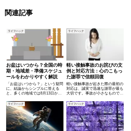
関連記事
ライフハック
ライフハック
お盆はいつから？全国の時
軽い接触事故のお詫びの文
期・地域差・準備スケジュ
例と対応方法：心のこもっ
ールをわかりやすく解説
た謝罪で信頼回復
「お盆はいつから？」という疑問
軽い接触事故が起きた際の最初の
に、結論からシンプルに答える
対応は、誠実で迅速な謝罪が最も
と、多くの地域では8月13日から
大切です。事故が小さなものであ
16日までが一般的です。ただ
っても、お互いの信頼関係や今後
し、東京の一部や横浜などでは7
のやり取りに影響を与える可能性
ライフハック
ライフハック
月13日から16日、沖縄・奄美な
があります。そのため、軽い接触
どでは旧暦（いわゆる“旧盆”）に
事故のお詫びは、相手に配慮した
行うため毎年日付が変わります
内容でなければなりません。本記