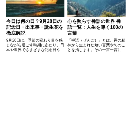
今日は何の日？9月28日の
心を照らす禅語の世界 禅
記念日・出来事・誕生花を
語一覧：人生を導く100の
徹底解説
言葉
9月28日は、季節の変わり目を感
「禅語（ぜんご）」とは、禅の精
じながら過ごす時期にあたり、日
神から生まれた短い言葉や句のこ
本や世界でさまざまな記念日や出
とを指します。その一言一言に
来事が重なっている日です。普段
は、日々の暮らしの中での気づき
の生活ではあまり意識しない「今
や心の在り方、人生観などが凝縮
日は何の日？」という問いかけで
されています。現代はスピードが
すが、調べてみると歴史的な事件
求められる時代ですが、ほんの少
や著名人の誕生日、文化や生活
し立ち止まって言葉に耳を傾ける
だ