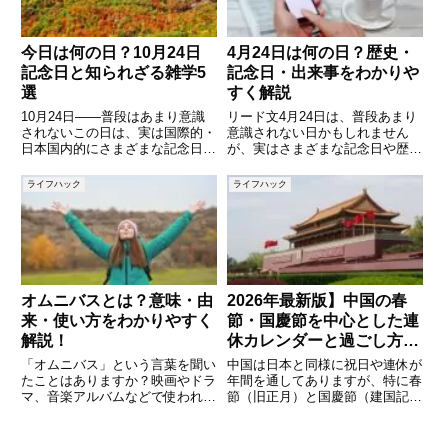
今日は何の日？10月24日
4月24日は何の日？歴史・
記念日と知られざる雑学5
記念日・出来事をわかりや
選
すく解説
10月24日――普段はあまり意識
リード文4月24日は、普段あまり
されないこの日は、実は国際的・
意識されない日かもしれません
日本国内的にさまざまな記念日や
が、実はさまざまな記念日や歴史
できごとが重なる興味深い日で
的な出来事が詰まった特別な一日
す。国連の発足を祝う「国連デ
です。世界的に見ても、日本国内
ライフハック
ライフハック
ー」や、食文化にまつわる「マー
においても、文化や社会に影響を
ガリンの日」、かわいらしい「文
与えた出来事がいくつも起こって
鳥の日」、さらには語呂合わせに
います。本記事では、4月24日
ち
オムニバスとは？意味・由
2026年最新版】中国の春
来・使い方をわかりやすく
節・国慶節を中心とした連
解説！
休カレンダーと過ごし方ガ
イド
「オムニバス」という言葉を聞い
中国は日本と同様に祝日や連休が
たことはありますか？映画やドラ
年間を通してありますが、特に春
マ、音楽アルバムなどで使われる
節（旧正月）と国慶節（建国記念
ことが多いですが、その意味や由
日）は大型連休として位置づけら
来について詳しく知らない方もい
れ、旅行や帰省のピークとなる時
るかもしれません。本記事では、
期です。2026年の春節は歴史的