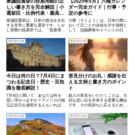
衆議院選挙の投票用紙の正
【2025年5月】六曜カレン
しい書き方を完全解説｜小
ダー完全ガイド｜行事・予
選挙区・比例代表・最高裁
定の参考に
裁判官国民審査までわかり
衆議院選挙は、日本の政治を左右
六曜（ろくよう）は、日本の暦に
やすく説明
する非常に重要な選挙です。しか
おいて日ごとの吉凶を示す指標と
し実際の投票所では、「投票用紙
して、冠婚葬祭やイベントの日取
には何を書けばいいの？」「名前
りを決める際に今もなお多くの人
と政党名を間違えたらどうな
に活用されています。本記事で
ライフハック
ライフハック
る？」「国民審査は◯を付ける
は、2025年5月の六曜カレンダー
の？」と戸惑う人も少なくありま
を日別に紹介しつつ、六曜の意味
せん。せっかく投票所に足を運ん
や活用の仕方、注意点などをわ
でも、
今日は何の日？7月4日にま
形見分けのお礼：感謝を伝
つわる記念日・歴史・豆知
える文例と書き方のポイン
識を徹底解説！
ト
7月4日と聞いて、あなたは何を
故人の形見をいただくことは、大
思い浮かべますか？アメリカの独
切な思い出を共有する貴重な機会
立記念日を連想する人もいれば、
です。その気持ちに応えるために
何気ない夏の一日と思う人もいる
は、真心を込めたお礼の言葉を伝
かもしれません。実はこの日は、
えることが大切です。しかし、ど
ライフハック
ライフハック
世界的にも日本国内でもさまざま
のように表現すれば良いか迷うこ
な意味を持つ記念日や出来事がた
ともあるでしょう。この記事で
くさんあります。本記事では「7
は、形見分けのお礼を書く際のポ
イ