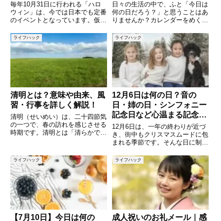
毎年10月31日に行われる「ハロ
日々の生活の中で、ふと「今日は
ウィン」は、今では日本でも定番
何の日だろう？」と思うことはあ
のイベントとなっています。仮装
りませんか？カレンダーをめくる
やお菓子のプレゼント、街中の装
と、特別な出来事や記念日、有名
飾などを目にする機会も増えまし
人の誕生日など、実はいろいろな
ライフハック
ライフハック
たが、その起源や意味を正しく理
出来事があるものです。今回は
解している人は意外と少ないので
「5月14日」に焦点をあて、この
はないでしょうか。本記事では
日にまつわる記念日や歴史的なで
清明とは？意味や由来、風
12月6日は何の日？音の
習・行事を詳しく解説！
日・姉の日・シンフォニー
記念日など心温まる記念日
清明（せいめい）は、二十四節気
を紹介
の一つで、春の訪れを感じさせる
12月6日は、一年の終わりが近づ
時期です。清明とは「清らかで明
き、街中もクリスマスムードに包
るい」という意味を持ち、草花が
まれる季節です。そんな日に制定
生き生きとし、空気が澄んでくる
された記念日は、文化や芸術、家
季節を表しています。この時期に
族の絆に関するものが多く、日常
ライフハック
ライフハック
は、日本や中国を中心にさまざま
にちょっとした彩りを添えてくれ
な風習や行事が行われます。本記
ます。この記事では、12月6日に
まつわる代表的な5つの記念
【7月10日】今日は何の
成人祝いのお礼メール｜感