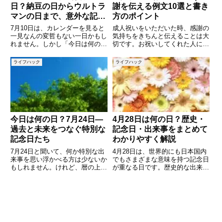
日？納豆の日からウルトラ
謝を伝える例文10選と書き
マンの日まで、意外な記念
方のポイント
日を紹介
7月10日は、カレンダーを見ると
成人祝いをいただいた時、感謝の
一見なんの変哲もない一日かもし
気持ちをきちんと伝えることは大
れません。しかし「今日は何の
切です。お祝いしてくれた人に心
日？」と調べてみると、私たちの
を込めたお礼メールを送ること
暮らしや文化、歴史に関わる意外
で、感謝の気持ちが伝わり、今後
ライフハック
ライフハック
な記念日が多数存在しています。
の良い関係にも繋がります。しか
この記事では、7月10日にまつわ
し、「どんな言葉でお礼を伝えた
る記念日や出来事を紹介しなが
らいいの？」と迷ってしまうこと
も
今日は何の日？7月24日―
4月28日は何の日？歴史・
過去と未来をつなぐ特別な
記念日・出来事をまとめて
記念日たち
わかりやすく解説
7月24日と聞いて、何か特別な出
4月28日は、世界的にも日本国内
来事を思い浮かべる方は少ないか
でもさまざまな意味を持つ記念日
もしれません。けれど、暦の上で
が重なる日です。歴史的な出来事
は毎日が“何かの日”とされてお
から、私たちの生活に関係する記
り、7月24日も例外ではありませ
念日まで幅広く存在しており、知
ん。この日は、スポーツや技術革
ることで日常の見方が少し変わる
新、そして歴史的事件に関連する
かもしれません。本記事では、4
多くの記念日が存在します。
月28日に制定された記念日や