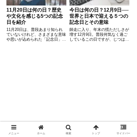
11月20日は何の日？歴史
今日は何の日？12月9日──
や文化を感じる5つの記念
世界と日本で迎える５つの
日を紹介
記念日とその意味
11月20日は、普段あまり知られ
師走に入り、年末の慌ただしさが
ていないけれど、さまざまな意味
増す12月9日。普段何気なく過ご
や思いが込められた「記念日」が
しているこの日ですが、じつは世
いくつも制定されています。国際
界と日本でさまざまな“記念
的な取り組みから、私たちの暮ら
日”や“意味ある日”として定められ
しに身近な記念日まで、日付の由
ています。国際的なテーマから、
来や背景を知ると、今日という日
文化・歴史的な日まで、気づいて
が少し特別に感じられるかもし
いないかもしれない５つの記念
メニュー
ホーム
検索
トップ
サイドバー