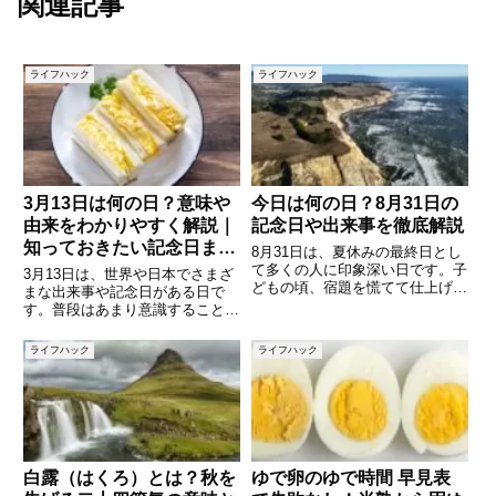
関連記事
ライフハック
ライフハック
3月13日は何の日？意味や
今日は何の日？8月31日の
由来をわかりやすく解説｜
記念日や出来事を徹底解説
知っておきたい記念日まと
8月31日は、夏休みの最終日とし
め
て多くの人に印象深い日です。子
3月13日は、世界や日本でさまざ
どもの頃、宿題を慌てて仕上げた
まな出来事や記念日がある日で
り、翌日から始まる新学期にドキ
す。普段はあまり意識することが
ドキした思い出を持つ方も多いで
ない日でも、調べてみると面白い
しょう。しかし、8月31日にはそ
歴史や意味を持つ記念日がいくつ
ライフハック
ライフハック
れ以外にもさまざまな記念日や歴
も存在します。たとえば「サンド
史的な出来事が重なっていま
イッチデー」や「青函トンネル開
業記念日」など、食べ物や交通、
白露（はくろ）とは？秋を
ゆで卵のゆで時間 早見表