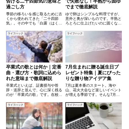
告げる二十四節気の意味と
で失敗なし！半熟から固ゆ
過ごし方
でまで徹底解説
季節の移ろいを感じ取るために古
ゆで卵はシンプルな料理ですが、
くから使われてきた「二十四節
意外と奥が深いものです。半熟と
気」。その中でも「白露（はく
ろとろに仕上げたいのに固くなっ
ろ）」は、夏の余韻が薄れ、秋の
てしまったり、しっかり固ゆでに
深まりを感じさせる重要な節目で
したいのに黄身がまだ柔らかかっ
ライフハック
ライフハック
す。草花に朝露が宿り、夜には肌
たり…。そんな経験はありません
寒さを感じるようになるこの時期
か？実は、ゆで卵の仕上がりは
は、日本人の生活や文化にさまざ
「ゆで時間」と「火加減」、そし
まな
て
卒業式の歌とは何か｜定番
7月生まれに贈る誕生日プ
曲・選び方・歌詞に込めら
レゼント特集｜夏にぴった
れた意味まで徹底解説
りな贈り物アイデア集
卒業式といえば、証書授与や答
7月は夏本番のスタート。海や
辞・送辞と並んで、心に深く残る
山、花火大会など楽しいイベント
のが「卒業式の歌」です。在校生
が増える季節です。そんな7月に
と卒業生が一緒に歌う合唱曲や、
誕生日を迎える人には、夏らしさ
思い出を振り返りながら静かに歌
を感じられるプレゼントを贈ると
ライフハック
ライフハック
われる名曲は、その場の空気を一
喜ばれやすいものです。しかし、
変させ、涙を誘う力を持っていま
「何を贈れば喜ばれるのか迷って
す。なぜ卒業式では歌が欠かせな
しまう…」という方も多いのでは
い
な