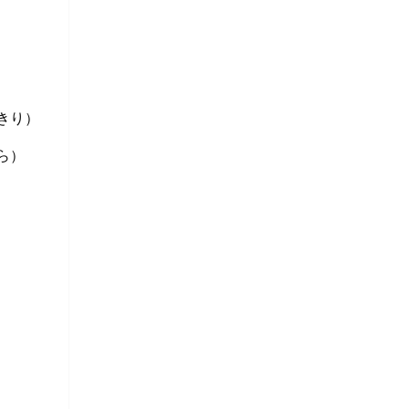
きり）
ら）