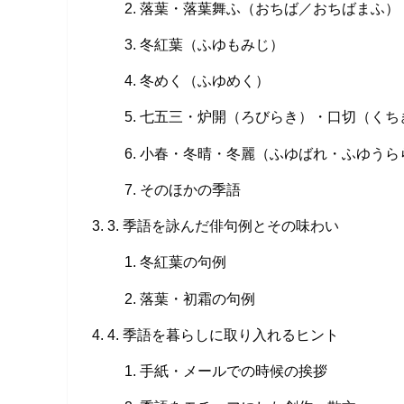
落葉・落葉舞ふ（おちば／おちばまふ）
冬紅葉（ふゆもみじ）
冬めく（ふゆめく）
七五三・炉開（ろびらき）・口切（くち
小春・冬晴・冬麗（ふゆばれ・ふゆうら
そのほかの季語
3. 季語を詠んだ俳句例とその味わい
冬紅葉の句例
落葉・初霜の句例
4. 季語を暮らしに取り入れるヒント
手紙・メールでの時候の挨拶