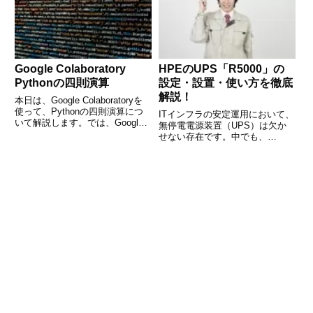
質を支える大切なプロセスです。
しかし、初心者や実務経験の浅
Google Colaboratory
HPEのUPS「R5000」の
Pythonの四則演算
設定・設置・使い方を徹底
解説！
本日は、Google Colaboratoryを
使って、Pythonの四則演算につ
ITインフラの安定運用において、
いて解説します。では、Google
無停電電源装置（UPS）は欠か
Driveにアクセスしファイルを作
せない存在です。中でも、
成しましょう。 (adsbygoogle =
HPE（Hewlett Packard
window.adsbygoogle ||
Enterprise）の「R5000」は高い
信頼性とパフォーマンスを兼ね備
えた人気モデルとして多くの企業
やシステム