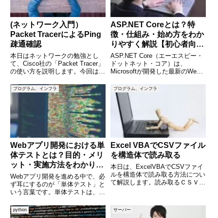
(ネットワーク入門）
ASP.NET Coreとは？特
Packet TracerによるPing
徴・仕組み・始め方をわか
疎通確認
りやすく解説【初心者向け
入門ガイド】
本日はネットワークの勉強とし
ASP.NET Core（エーエスピー・
て、Cisco社の「Packet Tracer」
ドットネット・コア）は、
の使い方を説明します。今回は、
Microsoftが開発した最新のWeb
２台のPCをケーブルで接続し、
アプリケーションフレームワーク
それぞれのPCにネットワークの
です。従来のASP.NETを大幅に
プログラム、インフラ
プログラム、インフラ
設定を行い、お互いにPingができ
進化させ、Windowsだけでなく、
ることを確認します。ping確認を
macOSやLinuxでも動作するよ
行うこ
Webアプリ開発における単
Excel VBAでCSVファイル
体テストとは？目的・メリ
を構造体で読み取る
ット・実施方法をわかりや
本日は、ExcelVBAでCSVファイ
すく解説
ルを構造体で読み取る方法につい
Webアプリ開発を進める中で、必
て解説します。読み取るＣＳＶフ
ず耳にするのが「単体テスト」と
ァイルは下記の内容です。
いう言葉です。単体テストは、ア
(adsbygoogle =
プリを構成する小さな部品（モジ
window.adsbygoogle ||
ュールや関数）が正しく動作して
python
サーバー
[]).push({});構造体の準備最初
いるかを確認する工程であり、品