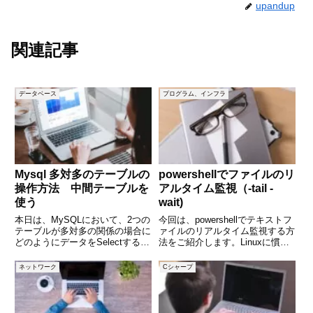
upandup
関連記事
データベース
プログラム、インフラ
Mysql 多対多のテーブルの
powershellでファイルのリ
操作方法 中間テーブルを
アルタイム監視（-tail -
使う
wait)
本日は、MySQLにおいて、2つの
今回は、powershellでテキストフ
テーブルが多対多の関係の場合に
ァイルのリアルタイム監視する方
どのようにデータをSelectするか
法をご紹介します。Linuxに慣れ
について解説します。多対多の関
ている方は、WindowsでLinuxの
係とういうのは、1つのテーブル
tailコマンドが使いたいと思われ
ネットワーク
Cシャープ
の中に存在する各行が、もう1つ
る方がいると思います。
のテーブルの中の複数の行に対応
powershellで上記tailを実行
することを意味します