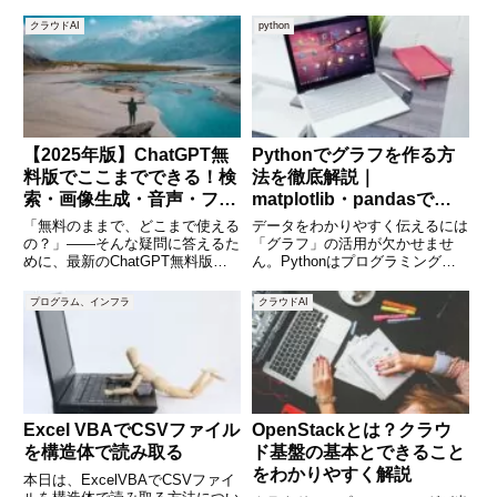
い用途で活用できる強力なツール
ぶ初心者にとっても重要な工程で
です。特に無料版は、登録さえす
す。デバッグを適切に行うこと
クラウドAI
python
れば誰でも気軽に使えるため、
で、プログラムの不具合を修正
「AIを使ってみたいけど難しそ
し、より安定した動作を実現でき
う」と思っている方にもおすすめ
ます。しかし、「デバッグって
何？」
【2025年版】ChatGPT無
Pythonでグラフを作る方
料版でここまでできる！検
法を徹底解説｜
索・画像生成・音声・ファ
matplotlib・pandasで視
イル活用まで完全ガイド
覚化をマスター
「無料のままで、どこまで使える
データをわかりやすく伝えるには
の？」——そんな疑問に答えるた
「グラフ」の活用が欠かせませ
めに、最新のChatGPT無料版
ん。Pythonはプログラミング初
で“できること”と“制限”、そして
心者にも扱いやすく、グラフの作
上手な使いこなし方を一気にまと
成もシンプルなコードで実現でき
プログラム、インフラ
クラウドAI
めました。2025年9月現在、無料
ます。本記事では、Pythonでグ
ユーザーでもGPT-5が既定で使
ラフを作るための代表的なライブ
え、Web検索や画
ラリ「matplotli
Excel VBAでCSVファイル
OpenStackとは？クラウ
を構造体で読み取る
ド基盤の基本とできること
をわかりやすく解説
本日は、ExcelVBAでCSVファイ