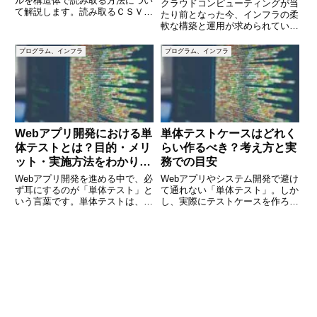
ルを構造体で読み取る方法につい
クラウドコンピューティングが当
て解説します。読み取るＣＳＶフ
たり前となった今、インフラの柔
ァイルは下記の内容です。
軟な構築と運用が求められていま
(adsbygoogle =
す。その中でも注目されているの
window.adsbygoogle ||
が「OpenStack（オープンスタッ
プログラム、インフラ
プログラム、インフラ
[]).push({});構造体の準備最初
ク）」というオープンソースのク
ラウド基盤ソフトウェアです。
Amazon Web S
Webアプリ開発における単
単体テストケースはどれく
体テストとは？目的・メリ
らい作るべき？考え方と実
ット・実施方法をわかりや
務での目安
すく解説
Webアプリ開発を進める中で、必
Webアプリやシステム開発で避け
ず耳にするのが「単体テスト」と
て通れない「単体テスト」。しか
いう言葉です。単体テストは、ア
し、実際にテストケースを作ろう
プリを構成する小さな部品（モジ
とすると「どのくらいの量を用意
ュールや関数）が正しく動作して
すればいいのか？」という壁にぶ
いるかを確認する工程であり、品
つかります。テストを増やせば網
質を支える大切なプロセスです。
羅性は上がりますが、その分コス
しかし、初心者や実務経験の浅
トも膨らみます。一方で減らし