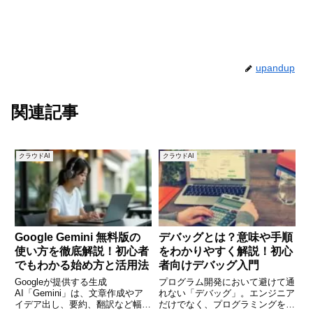
upandup
関連記事
クラウドAI
クラウドAI
Google Gemini 無料版の
デバッグとは？意味や手順
使い方を徹底解説！初心者
をわかりやすく解説！初心
でもわかる始め方と活用法
者向けデバッグ入門
Googleが提供する生成
プログラム開発において避けて通
AI「Gemini」は、文章作成やア
れない「デバッグ」。エンジニア
イデア出し、要約、翻訳など幅広
だけでなく、プログラミングを学