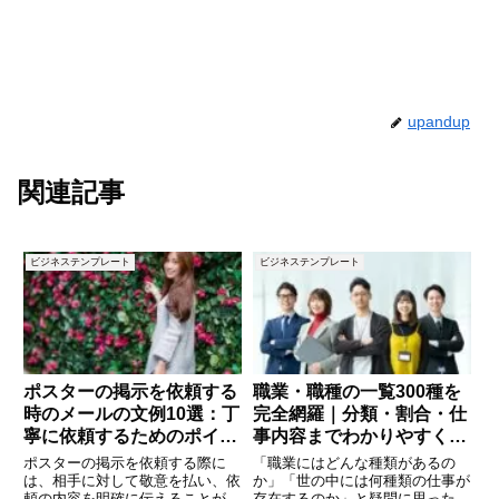
upandup
関連記事
ビジネステンプレート
ビジネステンプレート
ポスターの掲示を依頼する
職業・職種の一覧300種を
時のメールの文例10選：丁
完全網羅｜分類・割合・仕
寧に依頼するためのポイン
事内容までわかりやすく解
ト
説
ポスターの掲示を依頼する際に
「職業にはどんな種類があるの
は、相手に対して敬意を払い、依
か」「世の中には何種類の仕事が
頼の内容を明確に伝えることが重
存在するのか」と疑問に思ったこ