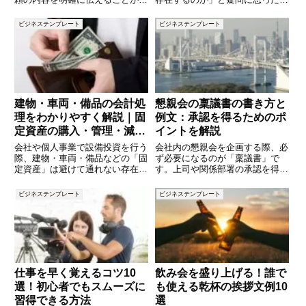
要です。掲示するポスターの目的
とはありませんか。進学や転職、
や掲示期間、場所を具体的に示す
就職活動、キャリア設計を考える
ビジネステンプレート
ビジネステンプレート
ことで、相手にとって判断がしや
うえで、職業・職種の全体像を把
すくなります。この記事では、ポ
握することはとても重要です。本
スターの掲示を依頼する際に使え
記事では、日本で一般的に認知さ
る
れ
建物・車両・備品の会計処
懇親会の稟議書の書き方と
理をわかりやすく解説｜固
例文：承認を得るためのポ
定資産の購入・管理・減価
イントを解説
償却の基本
会社や個人事業で設備投資を行う
会社内の懇親会を企画する際、必
際、建物・車両・備品などの「固
ず必要になるのが「稟議書」で
定資産」は避けて通れない存在で
す。上司や関係部署の承認を得る
す。これらの資産は、購入時にす
ためには、目的や費用、参加者な
ぐに費用化されるのではなく、減
どを明確に記載した稟議書を提出
ビジネステンプレート
ビジネステンプレート
価償却によって複数年に分けて費
しなければなりません。この記事
用計上されます。本記事では、固
では、懇親会における稟議書の基
定資産の購入から仕訳処理、減価
本構成から、実際に使える例文、
注
仕事を早く覚えるコツ10
飲み会を盛り上げる！誰で
選！初心者でもスムーズに
も使える乾杯の挨拶文例10
習得できる方法
選