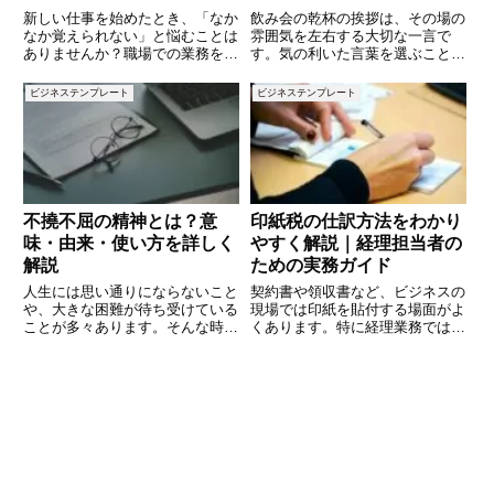
新しい仕事を始めたとき、「なか
飲み会の乾杯の挨拶は、その場の
なか覚えられない」と悩むことは
雰囲気を左右する大切な一言で
ありませんか？職場での業務をス
す。気の利いた言葉を選ぶこと
ムーズに習得するためには、効率
で、会場全体が和やかになり、楽
的な学習方法や心構えが重要で
しい時間が始まります。しかし、
ビジネステンプレート
ビジネステンプレート
す。仕事を覚えるのが早い人には
どんな言葉を選べば良いか悩む方
共通点があり、それを意識するだ
も多いのではないでしょうか。本
けで成長のスピードが変わりま
記事では、飲み会のシーン別に使
す。
える
不撓不屈の精神とは？意
印紙税の仕訳方法をわかり
味・由来・使い方を詳しく
やすく解説｜経理担当者の
解説
ための実務ガイド
人生には思い通りにならないこと
契約書や領収書など、ビジネスの
や、大きな困難が待ち受けている
現場では印紙を貼付する場面がよ
ことが多々あります。そんな時、
くあります。特に経理業務では、
諦めずに努力し続けることができ
印紙代の取り扱いや仕訳の方法を
る人は強く、最終的には成功を手
正しく理解することが必要不可欠
にすることができるでしょう。こ
です。印紙税は一見すると細かい
のような不屈の精神を表す言葉が
ルールが多く、ミスが起きやすい
「不撓不屈（ふとうふくつ）」
分野でもあります。この記事では