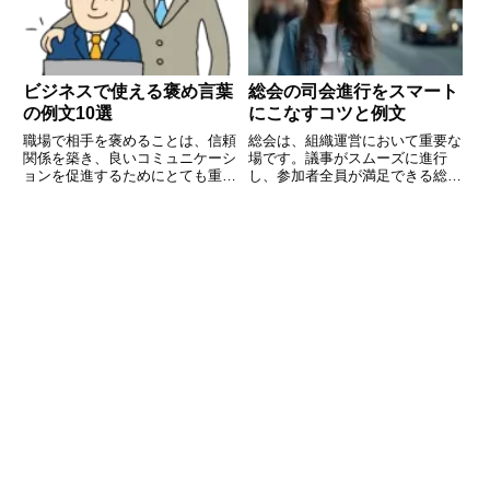
心のこもったメッセージで、これ
また、私たちの生活にどのように
関
ビジネスで使える褒め言葉
総会の司会進行をスマート
の例文10選
にこなすコツと例文
職場で相手を褒めることは、信頼
総会は、組織運営において重要な
関係を築き、良いコミュニケーシ
場です。議事がスムーズに進行
ョンを促進するためにとても重要
し、参加者全員が満足できる総会
です。しかし、具体的にどのよう
にするためには、司会進行役の役
に褒めれば良いのか悩むことも多
割が非常に重要です。特に初めて
いでしょう。この記事では、ビジ
司会を務める方にとっては、どの
ネスシーンで使える褒め言葉の例
ように進めるべきか、どのような
文を10個ご紹介します。シンプ
言葉を使えば良いのか悩むことも
多