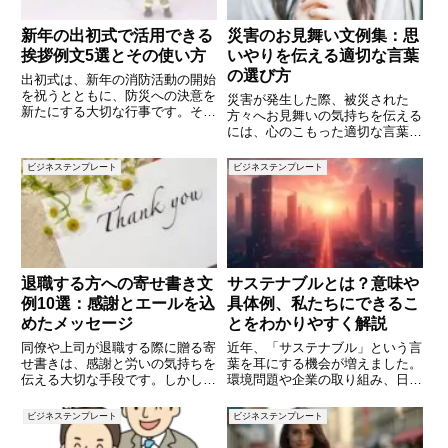
新年の出初式で活用できる
災害のお見舞い文例集：思
挨拶例文5選とその使い方
いやりを伝える適切な言葉
の選び方
出初式は、新年の消防活動の開始
を祝うとともに、防災への決意を
災害が発生した際、被災された
新たにする大切な行事です。その
方々へお見舞いの気持ちを伝える
場での挨拶は、地域や消防団への
には、心のこもった適切な言葉が
感謝と新たな一年への抱負を述べ
大切です。しかし、どのように伝
る重要な役割を担います。本記事
えれば良いのか迷うこともあるで
ビジネステンプレート
ビジネステンプレート
では、出初式で使用できる挨拶例
しょう。この記事では、災害のお
文を5つご紹介し、それぞれの正
見舞いをする際に役立つ文例を
10個ご紹介します。言葉の選び
方や
退職する方への寄せ書き文
サステナブルとは？意味や
例10選：感謝とエールを込
具体例、私たちにできるこ
めたメッセージ
とをわかりやすく解説
同僚や上司が退職する際に贈る寄
近年、「サステナブル」という言
せ書きは、感謝と労いの気持ちを
葉を耳にする機会が増えました。
伝える大切な手段です。しかし、
環境問題や企業の取り組み、日常
どのような言葉を選べば良いのか
生活の中でも「サステナブルな選
迷うこともあるでしょう。この記
択」が求められています。しか
ビジネステンプレート
ビジネステンプレート
事では、退職する方に贈る寄せ書
し、「サステナブル」とは具体的
きの文例を10個ご紹介します。
にどういう意味なのでしょうか？