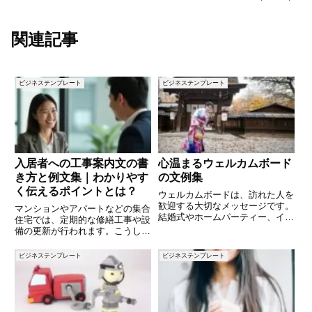
関連記事
ビジネステンプレート
ビジネステンプレート
入居者への工事案内文の書
心温まるウェルカムボード
き方と例文集｜わかりやす
の文例集
く伝えるポイントとは？
ウェルカムボードは、訪れた人を
歓迎する大切なメッセージです。
マンションやアパートなどの集合
結婚式やホームパーティー、イベ
住宅では、定期的な修繕工事や設
ントなど、さまざまなシーンで使
備の更新が行われます。こうした
われます。本記事では、シチュエ
工事にあたって、入居者への事前
ーションに合わせて使えるウェル
の案内は欠かせません。伝え方を
ビジネステンプレート
ビジネステンプレート
カムボードの文例を紹介します。
間違えるとトラブルの原因になる
心を込めてゲストを迎えるための
こともあるため、丁寧かつ正確な
案内が必要です。この記事では、