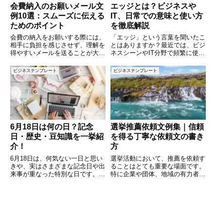
会費納入のお願いメール文
エッジとは？ビジネスや
例10選：スムーズに伝える
IT、日常での意味と使い方
ためのポイント
を徹底解説
会費の納入をお願いする際には、
「エッジ」という言葉を聞いたこ
相手に負担を感じさせず、理解を
とはありますか？最近では、ビジ
得やすいメールを送ることが大切
ネスシーンやIT分野で頻繁に使わ
です。しかし、どのように伝える
れるようになりました。しかし、
べきか迷うことも多いかもしれま
文脈によって意味が異なり、正し
ビジネステンプレート
ビジネステンプレート
せん。この記事では、会費納入を
く理解するのが難しい言葉でもあ
お願いするためのメールの文例を
ります。本記事では、「エッジ」
10個ご紹介します。分かりやす
の基本的な意味から、ビジネス
6月18日は何の日？記念
選挙推薦依頼文例集｜信頼
日・歴史・豆知識を一挙紹
を得る丁寧な依頼文の書き
介！
方
6月18日は、何気ない一日と思い
選挙活動において、推薦を依頼す
きや、実はさまざまな記念日や出
ることはとても重要な場面です。
来事が重なった特別な日です。
特に企業や団体、地域の有力者、
「おにぎりの日」や「考古学出発
恩師や知人などから推薦を得るこ
の日」などユニークな記念日があ
とで、候補者の信頼性や知名度を
る一方で、国内外で歴史的な事件
大きく高めることができます。し
も多く発生しています。この記事
かし、依頼の方法を誤ると相手に
では、6月18日にまつわる記念
負担を感じさせたり、信頼を損な