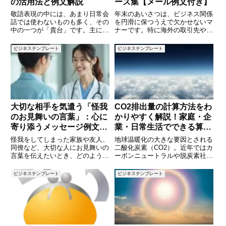
の活用法と例文解説
ーズ集【メール例文付き】
敬語表現の中には、あまり日常会
年末のあいさつは、ビジネス関係
話では使わないものも多く、その
を円滑に保つうえで欠かせないマ
中の一つが「貴台」です。主にビ
ナーです。特に海外の取引先や同
ジネス文書やフォーマルな場面で
僚に英語で挨拶を送る際は、形式
用いられるこの言葉は、目上の方
や言い回しに気を配ることで印象
ビジネステンプレート
ビジネステンプレート
に対して敬意を込めて使われる言
が大きく変わります。本記事で
葉ですが、その意味や正しい使い
は、ビジネスメールや社内コミュ
方を知らないと、誤解を招く可能
ニケーションで使える「年末の英
語
大切な相手を気遣う「怪我
CO2排出量の計算方法をわ
のお見舞いの言葉」：心に
かりやすく解説！家庭・企
寄り添うメッセージ例文と
業・日常生活でできる算出
伝え方のポイント
のポイント
怪我をしてしまった家族や友人、
地球温暖化の大きな要因とされる
同僚など、大切な人にお見舞いの
二酸化炭素（CO2）。近年ではカ
言葉を伝えたいとき、どのような
ーボンニュートラルや脱炭素社会
表現が適切か迷うことはありませ
の実現に向けて、CO2排出量の
んか？一言で「お大事に」と言っ
「見える化」が重要視されていま
ビジネステンプレート
ビジネステンプレート
ても、相手の状況や怪我の程度に
す。企業だけでなく、家庭や個人
合わせた言葉選びをすることで、
でもCO2の排出量を把握し、削減
より誠実な気持ちが伝わります。
に取り組むことが求められて