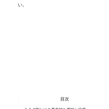
い。
目次