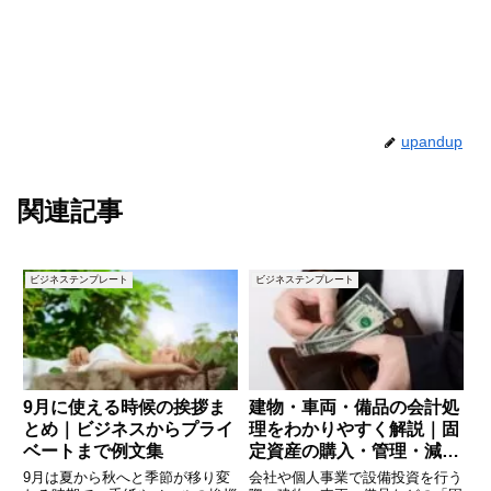
upandup
関連記事
ビジネステンプレート
ビジネステンプレート
9月に使える時候の挨拶ま
建物・車両・備品の会計処
とめ｜ビジネスからプライ
理をわかりやすく解説｜固
ベートまで例文集
定資産の購入・管理・減価
償却の基本
9月は夏から秋へと季節が移り変
会社や個人事業で設備投資を行う