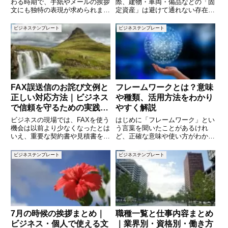
わる時期で、手紙やメールの挨拶
際、建物・車両・備品などの「固
文にも独特の表現が求められま
定資産」は避けて通れない存在で
す。残暑の厳しさを伝える場面も
す。これらの資産は、購入時にす
あれば、秋の涼しさや紅葉の気配
ぐに費用化されるのではなく、減
ビジネステンプレート
ビジネステンプレート
を盛り込むこともあります。特に
価償却によって複数年に分けて費
ビジネスシーンでは、相手に季節
用計上されます。本記事では、固
感を伝えつつ、礼儀を守った挨拶
定資産の購入から仕訳処理、減価
が
FAX誤送信のお詫び文例と
フレームワークとは？意味
正しい対応方法｜ビジネス
や種類、活用方法をわかり
で信頼を守るための実践ガ
やすく解説
イド
ビジネスの現場では、FAXを使う
はじめに「フレームワーク」とい
機会は以前より少なくなったとは
う言葉を聞いたことがあるけれ
いえ、重要な契約書や見積書を送
ど、正確な意味や使い方がわから
る手段として利用されることがあ
ないという人も多いのではないで
ります。ところが、FAXには「宛
しょうか。ビジネスやプログラミ
ビジネステンプレート
ビジネステンプレート
先番号の誤り」という人的ミスが
ング、マーケティングなど、さま
つきもので、誤送信が発生するリ
ざまな分野で使われるフレームワ
スクがあります。誤送信は個
ークですが、その目的や活用方法
を
7月の時候の挨拶まとめ｜
職種一覧と仕事内容まとめ
ビジネス・個人で使える文
｜業界別・資格別・働き方