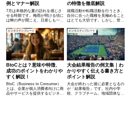
例とマナー解説
の特徴を徹底解説
7月は本格的な夏の訪れを感じさ
就職活動や転職活動を行うとき、
せる時期です。梅雨が明ける頃に
自分に合った職種を見極めること
は蝉の声が聞こえ、日差しも一段
はとても大切です。しかし、世の
と強くなってきます。こうした季
中には数え切れないほどの職種が
節感を上手に表現する「時候の挨
存在し、その仕事内容や求められ
ビジネステンプレート
ビジネステンプレート
拶」は、手紙やメール、暑中見舞
るスキル、働き方は大きく異なり
いなどで大いに活用されます。本
ます。本記事では、業界別・資格
記事では、7月にふさわしい時候
別・働き方別に職種を整理し、そ
BtoCとは？意味や特徴、
大会結果報告の例文集｜わ
成功のポイントをわかりや
かりやすく伝える書き方と
すく解説！
ポイント解説
BtoC（Business to Consumer）
大会が終わった後に必要となるの
とは、企業が個人消費者向けに商
が「結果報告」です。社内や学
品やサービスを提供するビジネス
校、クラブチーム、地域団体な
モデルのことを指します。私たち
ど、さまざまな場面で大会結果を
が普段利用しているECサイトや
共有する機会があります。しかし
スーパー、ファッションブランド
「どのように書けばいいのか」
などは、すべてBtoCに分類され
「シンプルで失礼のない表現
ます。
は？」と迷う方も多いのではない
でしょうか