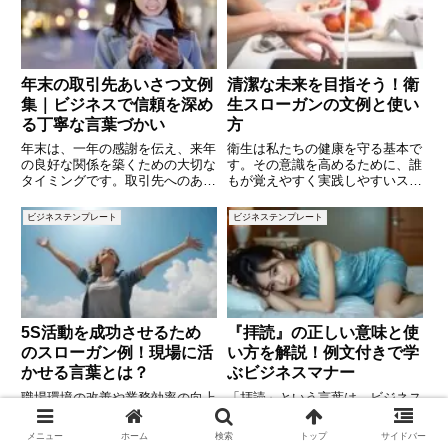
年末の取引先あいさつ文例
清潔な未来を目指そう！衛
集｜ビジネスで信頼を深め
生スローガンの文例と使い
る丁寧な言葉づかい
方
年末は、一年の感謝を伝え、来年
衛生は私たちの健康を守る基本で
の良好な関係を築くための大切な
す。その意識を高めるために、誰
タイミングです。取引先へのあい
もが覚えやすく実践しやすいスロ
さつは、ビジネスマナーの基本で
ーガンが効果を発揮します。本記
あり、文面ひとつで印象が大きく
事では、衛生スローガンの役割や
ビジネステンプレート
ビジネステンプレート
変わります。この記事では、「年
作り方のコツ、実際に使える文例
末の取引先へのあいさつ文例」を
をわかりやすく解説します。日常
シーン別に紹介し、メールや手紙
や職場で衛生意識を高め、清潔な
5S活動を成功させるため
『拝読』の正しい意味と使
のスローガン例！現場に活
い方を解説！例文付きで学
かせる言葉とは？
ぶビジネスマナー
職場環境の改善や業務効率の向上
「拝読」という言葉は、ビジネス
を目的とした「5S活動」。整
シーンやフォーマルな場面でよく
理・整頓・清掃・清潔・躾を徹底
使われますが、その意味や正しい
メニュー
ホーム
検索
トップ
サイドバー
することで、作業効率が上がり、
使い方を知っていますか？特にメ