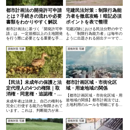
都市計画法の開発許可申請
宅建民法対策：制限行為能
とは？手続きの流れや必要
力者を徹底攻略！暗記必須
書類をわかりやすく解説
ポイントを表で整理
都市計画法に基づく「開発許可申
宅建試験における民法分野の中で
請」は、一定規模以上の土地開発
も、「制限行為能力者」は毎年の
を行う際に必要となる重要な手続
ように出題される頻出テーマで
きです。開発許可を得ることで、
す。成年年齢の引き下げ（2022
計画的な都市整備が進められ、無
年施行）により、18歳以上は原
資格対策 宅建
資格対策 宅建
秩序な開発を防ぐことができま
則として「成年」と扱われます
す。しかし、申請には多くの要件
が、試験では未成年者や成年被後
や審査基準があり、手続きの流れ
見人、被保佐人、被補助人といっ
や
た
【民法】未成年の保護と法
都市計画区域・市街化区
定代理人の4つの権限｜取
域・用途地域の関係
消権・同意権・追認権・代
【都市計画区域・市街化区域・用
理権をわかりやすく解説
途地域の関係】都市計画法では、
未成年者は法律上、自己の権利を
土地利用のルールを明確にするた
完全に行使する能力が制限されて
めに「都市計画区域 → 市街化区
います。これは、判断能力が未熟
域・市街化調整区域 → 用途地
な未成年者を保護し、不利な契約
域」という階層的な仕組みが設け
やトラブルから守るための制度で
資格対策 宅建
資格対策 宅建
られています。それぞれの関係を
す。そこで、親権者や未成年後見
理解することで、都市開発や不
人といった「法定代理人」が未成