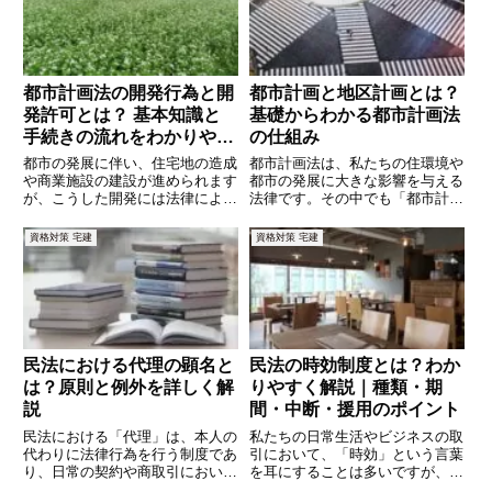
年者をサポートする仕組みが用意
都市計画法の開発行為と開
都市計画と地区計画とは？
発許可とは？ 基本知識と
基礎からわかる都市計画法
手続きの流れをわかりやす
の仕組み
く解説！
都市の発展に伴い、住宅地の造成
都市計画法は、私たちの住環境や
や商業施設の建設が進められます
都市の発展に大きな影響を与える
が、こうした開発には法律による
法律です。その中でも「都市計
規制が伴います。その中でも、都
画」と「地区計画」は、まちづく
市計画法における「開発行為」と
りの基本となる重要な要素です。
資格対策 宅建
資格対策 宅建
「開発許可」は、適正な都市づく
都市計画は、広範なエリアにわた
りを進めるための重要な制度で
る都市の整備や発展の方針を決め
す。しかし、「開発行為とは何
るものであり、地区計画はその中
か？
で
民法における代理の顕名と
民法の時効制度とは？わか
は？原則と例外を詳しく解
りやすく解説｜種類・期
説
間・中断・援用のポイント
民法における「代理」は、本人の
私たちの日常生活やビジネスの取
代わりに法律行為を行う制度であ
引において、「時効」という言葉
り、日常の契約や商取引において
を耳にすることは多いですが、そ
広く活用されています。その中で
の具体的な内容を正しく理解して