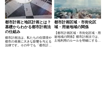
要な原則です。しかし、顕名の原
す。しかし、「そもそも都市計画
則には例外も存在し、場合によっ
区域とは何か？」「どんな種類が
都市計画と地区計画とは？
都市計画区域・市街化区
基礎からわかる都市計画法
域・用途地域の関係
の仕組み
【都市計画区域・市街化区域・用
途地域の関係】都市計画法では、
都市計画法は、私たちの住環境や
土地利用のルールを明確にするた
都市の発展に大きな影響を与える
めに「都市計画区域 → 市街化区
法律です。その中でも「都市計
域・市街化調整区域 → 用途地
画」と「地区計画」は、まちづく
域」という階層的な仕組みが設け
りの基本となる重要な要素です。
られています。それぞれの関係を
都市計画は、広範なエリアにわた
理解することで、都市開発や不
る都市の整備や発展の方針を決め
るものであり、地区計画はその中
で