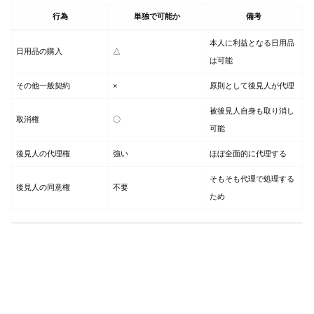
行為
単独で可能か
備考
本人に利益となる日用品
日用品の購入
△
は可能
その他一般契約
×
原則として後見人が代理
被後見人自身も取り消し
取消権
〇
可能
後見人の代理権
強い
ほぼ全面的に代理する
そもそも代理で処理する
後見人の同意権
不要
ため