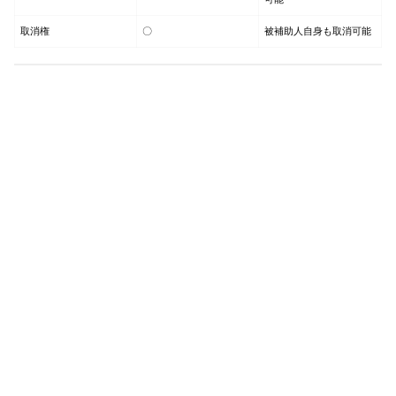
取消権
〇
被補助人自身も取消可能