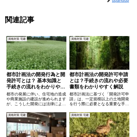
upandup
関連記事
資格対策 宅建
資格対策 宅建
都市計画法の開発行為と開
都市計画法の開発許可申請
発許可とは？ 基本知識と
とは？手続きの流れや必要
手続きの流れをわかりやす
書類をわかりやすく解説
く解説！
都市の発展に伴い、住宅地の造成
都市計画法に基づく「開発許可申
や商業施設の建設が進められます
請」は、一定規模以上の土地開発
が、こうした開発には法律による
を行う際に必要となる重要な手続
規制が伴います。その中でも、都
きです。開発許可を得ることで、
市計画法における「開発行為」と
計画的な都市整備が進められ、無
資格対策 宅建
資格対策 宅建
「開発許可」は、適正な都市づく
秩序な開発を防ぐことができま
りを進めるための重要な制度で
す。しかし、申請には多くの要件
す。しかし、「開発行為とは何
や審査基準があり、手続きの流れ
か？
や