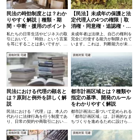
民法の時効制度とは？わか
【民法】未成年の保護と法
りやすく解説｜種類・期
定代理人の4つの権限｜取
間・中断・援用のポイント
消権・同意権・追認権・代
理権をわかりやすく解説
私たちの日常生活やビジネスの取
未成年者は法律上、自己の権利を
引において、「時効」という言葉
完全に行使する能力が制限されて
を耳にすることは多いですが、そ
います。これは、判断能力が未熟
の具体的な内容を正しく理解して
な未成年者を保護し、不利な契約
いる人は意外に少ないかもしれま
やトラブルから守るための制度で
資格対策 宅建
資格対策 宅建
せん。時効制度は、法律関係を安
す。そこで、親権者や未成年後見
定させ、不必要な紛争を防ぐため
人といった「法定代理人」が未成
に重要な役割を果たします。本記
年者をサポートする仕組みが用意
民法における代理の顕名と
都市計画区域とは？種類や
は？原則と例外を詳しく解
指定の基準、開発のルール
説
をわかりやすく解説
民法における「代理」は、本人の
都市計画法に基づいて定められる
代わりに法律行為を行う制度であ
「都市計画区域」は、計画的なま
り、日常の契約や商取引において
ちづくりを進めるために設けられ
広く活用されています。その中で
たエリアです。都市の発展や土地
も「顕名（けんめい）」は、代理
利用の適正化を図るために、さま
資格対策 宅建
資格対策 宅建
制度を適切に機能させるために重
ざまな制限やルールが適用されま