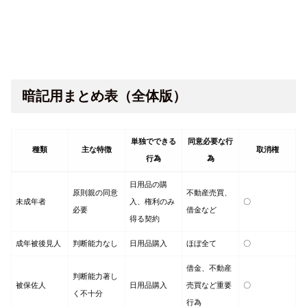
暗記用まとめ表（全体版）
単独でできる
同意必要な行
種類
主な特徴
取消権
行為
為
日用品の購
原則親の同意
不動産売買、
未成年者
入、権利のみ
〇
必要
借金など
得る契約
成年被後見人
判断能力なし
日用品購入
ほぼ全て
〇
借金、不動産
判断能力著し
被保佐人
日用品購入
売買など重要
〇
く不十分
行為