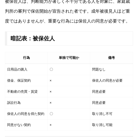
被保佐人は、判断能力が著しく不十分である人を対象に、家庭裁
判所の審判で保佐開始が宣告された者です。成年被後見人ほど重
度ではありませんが、重要な行為には保佐人の同意が必要です。
暗記表：被保佐人
行為
単独で可能か
備考
日用品の購入
〇
問題なし
借金、保証契約
×
保佐人の同意が必要
不動産の売買・賃貸
×
同意必要
訴訟行為
×
同意必要
保佐人の同意を得た契約
〇
取り消し不可
同意がない契約
×
取り消し可能