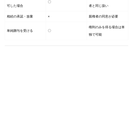
〇
可した場合
者と同じ扱い
相続の承認・放棄
×
親権者の同意が必要
権利のみを得る場合は単
単純贈与を受ける
〇
独で可能