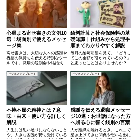
は、費用や収益が実際に発生した
スムーズに判断しやすくなりま
タイミングと会計期間が一致しな
す。この記事では、社外の方に会
い場合に、正しく会計処理するた
議出席を依頼する際に使えるメー
ル
心温まる寄せ書きの文例10
給料計算と社会保険料の基
選！場面別で使えるメッセ
礎知識｜仕組みから処理手
ージ集
順までわかりやすく解説
寄せ書きは、大切な人への感謝や
毎月の給与明細を見て、「どうし
祝福の気持ちを伝える特別なツー
てこの金額が引かれているの？」
ルです。職場の送別会や結婚式、
と思ったことはありませんか？ま
誕生日など、さまざまな場面で贈
た、経理や人事部門で給与処理を
られる寄せ書きは、手書きの温も
担当する方にとっても、正確な給
ビジネステンプレート
ビジネステンプレート
りが感じられる素敵なプレゼント
料計算と社会保険料の処理は欠か
になります。しかし、何を書けば
せない業務です。本記事では、給
よいのか迷う方も多いはずです。
与の基本的な内訳から、社会保険
不撓不屈の精神とは？意
感謝を伝える退職メッセー
味・由来・使い方を詳しく
ジ10選：お世話になった方
解説
へ贈る心に響く餞別の言葉
人生には思い通りにならないこと
人が組織を離れるとき、これまで
や、大きな困難が待ち受けている
築き上げてきた関係や想いを形に