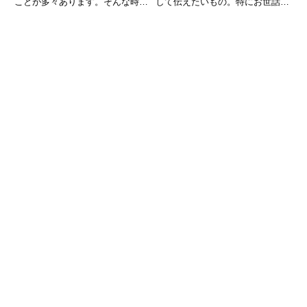
ことが多々あります。そんな時、
して伝えたいもの。特にお世話に
諦めずに努力し続けることができ
なった方が退職される際は、感謝
る人は強く、最終的には成功を手
の気持ちや今後の応援を込めた
にすることができるでしょう。こ
「餞別（せんべつ）のメッセー
のような不屈の精神を表す言葉が
ジ」を贈ることが多いですよね。
「不撓不屈（ふとうふくつ）」
相手の新しい門出を祝福する気持
ちが