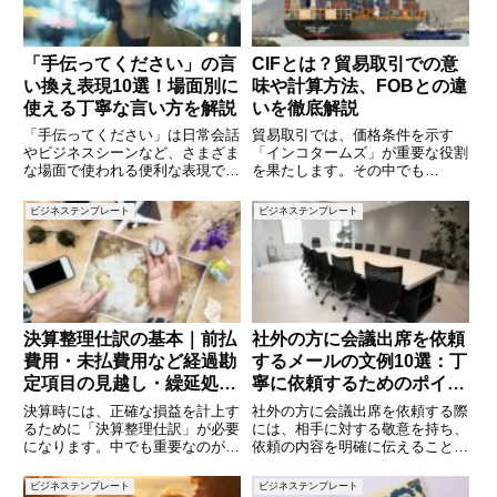
「手伝ってください」の言
CIFとは？貿易取引での意
い換え表現10選！場面別に
味や計算方法、FOBとの違
使える丁寧な言い方を解説
いを徹底解説
「手伝ってください」は日常会話
貿易取引では、価格条件を示す
やビジネスシーンなど、さまざま
「インコタームズ」が重要な役割
な場面で使われる便利な表現で
を果たします。その中でも
す。しかし、状況によっては「も
「CIF（Cost, Insurance, and
っと丁寧に伝えたい」「カジュア
Freight）」は国際貿易で頻繁に
ビジネステンプレート
ビジネステンプレート
ルな言い方がしたい」「指示っぽ
使用される用語の一つです。CIF
くならないようにしたい」と感じ
とは何か、具体的にどのような取
ることもあるでしょう。本記事で
引条件な
は
決算整理仕訳の基本｜前払
社外の方に会議出席を依頼
費用・未払費用など経過勘
するメールの文例10選：丁
定項目の見越し・繰延処理
寧に依頼するためのポイン
をわかりやすく解説
ト
決算時には、正確な損益を計上す
社外の方に会議出席を依頼する際
るために「決算整理仕訳」が必要
には、相手に対する敬意を持ち、
になります。中でも重要なのが、
依頼の内容を明確に伝えることが
前払費用・未払費用といった「経
重要です。特に日時や場所、目的
過勘定項目」の処理です。これら
を具体的に伝えることで、相手が
ビジネステンプレート
ビジネステンプレート