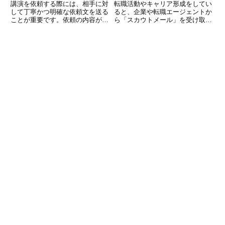
講演を依頼する際には、相手に対
転職活動やキャリア形成をしてい
して丁寧かつ明確な依頼文を送る
ると、企業や転職エージェントか
ことが重要です。依頼の内容がわ
ら「スカウトメール」を受け取る
かりにくいと、相手に不安を与え
ことがあります。自分に興味を持
たり、断られる原因にもなりま
ってもらえるのは嬉しいことです
す。本記事では、講演依頼の文例
が、必ずしも全てのスカウトに応
を5つご紹介し、書き方のポイン
じる必要はありません。現在転職
トについても解説します。ビジネ
を考えていない場合や、条件が合
ス