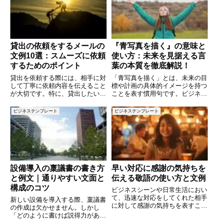
貸出の依頼をするメールの
『青写真を描く』の意味と
文例10選：スムーズに依頼
使い方：未来を見据える言
するためのポイント
葉の本質を徹底解説！
貸出を依頼する際には、相手に対
「青写真を描く」とは、未来の目
して丁寧に依頼内容を伝えること
標や計画の具体的イメージを持つ
が大切です。特に、貸出したい物
ことを表す慣用句です。ビジネス
品や期間、利用目的などを明確に
から日常生活、さらには個人の夢
伝えることで、相手もスムーズに
やキャリアプランにいたるまで、
ビジネステンプレート
ビジネステンプレート
対応しやすくなります。この記事
「青写真を描く」行為は私たちの
では、貸出の依頼をする際に使え
人生を大きく左右する大切なステ
るメールの文例を10個ご紹介し
ップとなります。本記事では、こ
設備導入の稟議書の書き方
早い対応に感謝の気持ちを
と例文｜通りやすい文面と
伝える敬語の使い方と文例
構成のコツ
ビジネスシーンや日常生活におい
て、迅速な対応をしてくれた相手
新しい設備を導入する際、稟議書
に対して感謝の気持ちを表すこと
の作成は欠かせません。しかし
は非常に重要です。特に、敬語を
「どのように書けば説得力がある