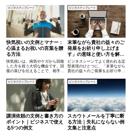
使って丁寧に感謝を伝えること
のか」「必要な情報は何か」など
で、相手に対する敬意を示すこと
で悩む方も多いのではないでしょ
ビジネステンプレート
ビジネステンプレート
ができます。本記事では、「早い
うか。この記事では、設備導入の
対応ありがとう」の意味をしっか
稟議書の構成、注意点、そして実
り
際に使える例文を交えて、わかり
や
快気祝いの文例とマナー：
末筆ながら貴社の益々のご
心温まるお祝いの言葉を贈
発展をお祈り申し上げま
る方法
す」の意味と使い方を解説
｜ビジネスメールや挨拶文
快気祝いは、病気やケガから回復
ビジネスシーンでよく使われる定
に使える例文つき
した方を祝う大切な機会です。回
型表現のひとつに、「末筆ながら
復の喜びを伝えることで、相手に
貴社の益々のご発展をお祈り申し
感謝の気持ちや思いやりを示すこ
上げます」という一文がありま
とができます。しかし、快気祝い
す。手紙やメールの締めくくりと
ビジネステンプレート
ビジネステンプレート
の文例やマナーに不安を感じてい
して目にすることが多いこのフレ
る方も多いでしょう。この記事で
ーズですが、意味や使い方に自信
は、快気祝いの文例を5つご紹介
がないという方も多いのではない
で
講演依頼の文例と書き方の
スカウトメールを丁寧に断
ポイント｜ビジネスで使え
る方法｜失礼にならない例
る5つの例文
文集と注意点