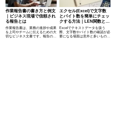
作業報告書の書き方と例文
エクセル(Excel)で文字数
｜ビジネス現場で信頼され
とバイト数を簡単にチェッ
る報告とは
クする方法｜LEN関数と
LENB関数の使い方を解説
作業報告書は、業務の進捗や成果
Excelでテキストデータを扱う
を上司やチームに伝えるための大
際、文字数やバイト数の確認が必
切なビジネス文書です。報告の内
要になる場面は意外と多いもので
容が正確でわかりやすければ、信
す。たとえば、CSV形式で出力
頼を得るだけでなく、プロジェク
するデータのバイト数を制限した
ト全体の効率アップにもつながり
り、システムに入力する文字数制
ます。この記事では、作業報告書
限に対応する必要がある場合で
の基本的な構成や注意点、そして
す。この記事では、Excelで