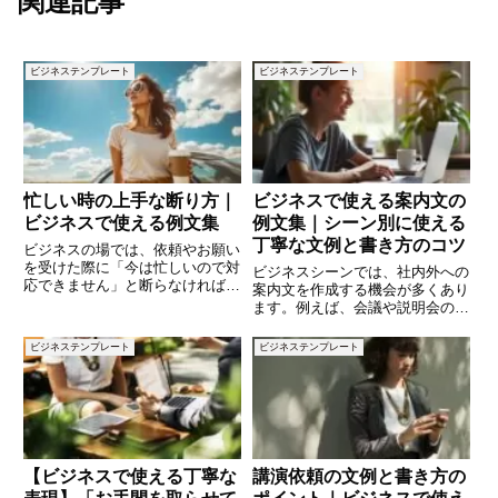
関連記事
ビジネステンプレート
ビジネステンプレート
忙しい時の上手な断り方｜
ビジネスで使える案内文の
ビジネスで使える例文集
例文集｜シーン別に使える
丁寧な文例と書き方のコツ
ビジネスの場では、依頼やお願い
を受けた際に「今は忙しいので対
ビジネスシーンでは、社内外への
応できません」と断らなければな
案内文を作成する機会が多くあり
らない場面があります。しかし、
ます。例えば、会議や説明会の開
断り方を誤ると「冷たい」「協力
催通知、社内研修の案内、イベン
的でない」という印象を与えてし
トの告知、あるいは店舗の営業時
ビジネステンプレート
ビジネステンプレート
まい、人間関係や信頼関係に悪影
間変更など、多岐にわたる内容
響を及ぼしかねません。そこで本
を、相手にわかりやすく、丁寧に
伝える必要があります。この記事
で
【ビジネスで使える丁寧な
講演依頼の文例と書き方の