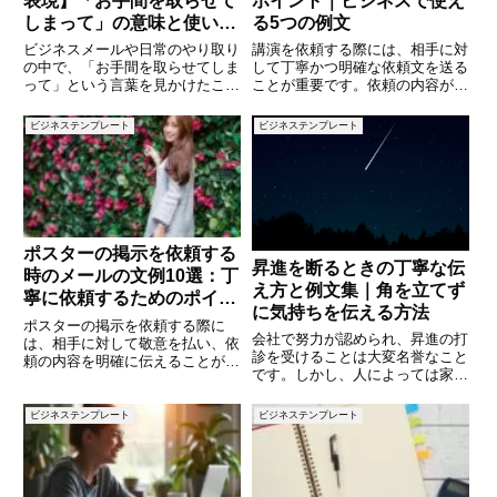
表現】「お手間を取らせて
ポイント｜ビジネスで使え
しまって」の意味と使い
る5つの例文
方・例文集
ビジネスメールや日常のやり取り
講演を依頼する際には、相手に対
の中で、「お手間を取らせてしま
して丁寧かつ明確な依頼文を送る
って」という言葉を見かけたこと
ことが重要です。依頼の内容がわ
はありませんか？一見して丁寧な
かりにくいと、相手に不安を与え
印象を与えるこの表現は、相手に
たり、断られる原因にもなりま
ビジネステンプレート
ビジネステンプレート
対して配慮の気持ちを伝える便利
す。本記事では、講演依頼の文例
なフレーズです。しかし、正しく
を5つご紹介し、書き方のポイン
使わなければ、相手に違和感を与
トについても解説します。ビジネ
ス
ポスターの掲示を依頼する
昇進を断るときの丁寧な伝
時のメールの文例10選：丁
え方と例文集｜角を立てず
寧に依頼するためのポイン
に気持ちを伝える方法
ト
ポスターの掲示を依頼する際に
会社で努力が認められ、昇進の打
は、相手に対して敬意を払い、依
診を受けることは大変名誉なこと
頼の内容を明確に伝えることが重
です。しかし、人によっては家庭
要です。掲示するポスターの目的
の事情や健康、ライフスタイルと
や掲示期間、場所を具体的に示す
の兼ね合いから、あえて昇進を望
ことで、相手にとって判断がしや
ビジネステンプレート
ビジネステンプレート
まない場合もあります。ただし
すくなります。この記事では、ポ
「せっかくの昇進を断る」という
スターの掲示を依頼する際に使え
行為は、相手に誤解を与えやす
る
く、