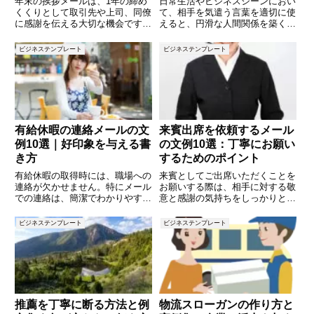
年末の挨拶メールは、1年の締め
日常生活やビジネスシーンにおい
くくりとして取引先や上司、同僚
て、相手を気遣う言葉を適切に使
に感謝を伝える大切な機会です。
えると、円滑な人間関係を築くこ
しかし、本文だけでなく「件名」
とができます。 しかし、「どの
も印象を左右する重要な要素。相
ような言葉を使えば良いのか分か
ビジネステンプレート
ビジネステンプレート
手がすぐに内容を理解できるよう
らない」「もっと自然に気遣いを
に、ビジネスにふさわしい件名を
伝えたい」と感じることはありま
つけることがポイントです。この
せんか？本記事では、ビジネスや
有給休暇の連絡メールの文
来賓出席を依頼するメール
例10選｜好印象を与える書
の文例10選：丁寧にお願い
き方
するためのポイント
有給休暇の取得時には、職場への
来賓としてご出席いただくことを
連絡が欠かせません。特にメール
お願いする際は、相手に対する敬
での連絡は、簡潔でわかりやす
意と感謝の気持ちをしっかりと伝
く、相手に好印象を与えることが
えることが大切です。また、具体
ポイントです。本記事では、有給
的な日時や内容を明確に記載する
ビジネステンプレート
ビジネステンプレート
休暇の連絡メールの基本ルールや
ことで、相手にとって対応しやす
注意点を解説し、実際に使える文
い依頼となります。この記事で
例を10個ご紹介します。スムー
は、来賓出席を依頼する際に使え
ズ
る
推薦を丁寧に断る方法と例
物流スローガンの作り方と