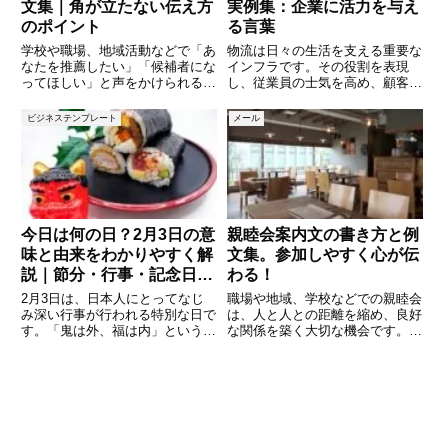
文集｜角が立たない伝え方
実例集：企業に活力を与え
のポイント
る言葉
学校や職場、地域活動などで「あ
物流は日々の生活を支える重要な
なたを推薦したい」「候補者にな
インフラです。その役割を表現
ってほしい」と声をかけられるこ
し、従業員の士気を高め、顧客に
とがあります。ありがたいお話で
も信頼感を伝えるスローガンは、
すが、事情によって受けられない
企業の顔ともいえる存在です。本
ビジネステンプレート
メール
場合も少なくありません。しか
記事では、物流に関するスローガ
し、断り方を間違えると「冷たい
ンの例を20個紹介します。さら
人だ」「頼りにならない」と誤解
に、スローガン作成のコツや、活
さ
用
今日は何の日？2月3日の意
親睦会案内文の書き方と例
味と由来をわかりやすく解
文集。参加しやすく心が伝
説｜節分・行事・記念日ま
わる！
とめ
2月3日は、日本人にとってなじ
職場や地域、学校などでの親睦会
み深い行事が行われる特別な日で
は、人と人との距離を縮め、良好
す。「鬼は外、福は内」という掛
な関係を築く大切な機会です。そ
け声とともに豆まきをする節分の
んな親睦会に欠かせないのが「案
日として、多くの人が一度は体験
内文」です。しかし、いざ書こう
したことがあるでしょう。しか
とすると、どんな文面にすればい
し、2月3日には節分以外にも、
いのか悩む方も多いのではないで
由来のある記念日や歴史的な意味
しょうか。この記事では、親睦会
が