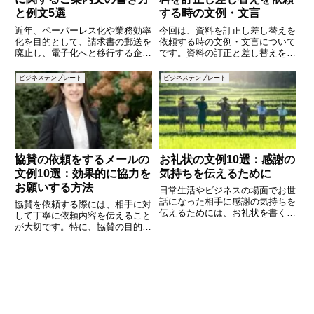
と例文5選
する時の文例・文言
近年、ペーパーレス化や業務効率
今回は、資料を訂正し差し替えを
化を目的として、請求書の郵送を
依頼する時の文例・文言について
廃止し、電子化へと移行する企業
です。資料の訂正と差し替えを依
が増えています。しかし、郵送廃
頼する際には、相手に不快感を与
止を顧客や取引先に伝える際に
えず、スムーズに手続きを進める
ビジネステンプレート
ビジネステンプレート
は、丁寧で誤解のない案内文を作
ための丁寧な言葉遣いが重要で
成することが大切です。本記事で
す。ポイントどの部分が訂正を必
は、「請求書郵送の廃止」に関す
要としているかを明確に記載しま
る
す
協賛の依頼をするメールの
お礼状の文例10選：感謝の
文例10選：効果的に協力を
気持ちを伝えるために
お願いする方法
日常生活やビジネスの場面でお世
話になった相手に感謝の気持ちを
協賛を依頼する際には、相手に対
伝えるためには、お礼状を書くこ
して丁寧に依頼内容を伝えること
とがとても大切です。しかし、ど
が大切です。特に、協賛の目的や
のように書けば良いのか迷うこと
メリット、依頼内容を具体的に伝
もあるでしょう。この記事では、
えることで、相手も快く協力しや
お礼状の文例を10個ご紹介しま
すくなります。この記事では、協
す。シンプルで心のこもったお礼
賛の依頼をする際に使えるメール
の文例を10個ご紹介します。分