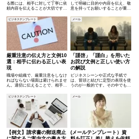
る際には、相手に対して丁寧に依
して明確に目的や内容を伝え、敬
頼内容を伝えることが大切です。
意を持ってお願いすることが重要
特に、イベントの目的や日程、具
です。具体的な日時や目的を示す
体的な役割を明確に伝えること
ことで、相手にとっても判断がし
ビジネステンプレート
メール
で、相手もスムーズに対応しやす
やすくなります。この記事では、
くなります。この記事では、司会
出演を依頼する際に使えるメール
を依頼する際に使えるメールの文
の文例を10個ご紹介します。分
例
厳重注意の伝え方と文例10
「謹啓」「謹白」を用いた
選：相手に伝わる正しい表
お詫び文例と正しい使い方
現
の解説
職場や組織で、厳重注意をしなけ
ビジネスシーンや正式な手紙で
ればならない場面は避けられませ
は、冒頭と結びに定型の表現を使
ん。適切に伝えることで、相手に
うのが一般的です。その中でも
反省を促し、改善を促す効果が期
「謹啓」と「謹白」は、特に改ま
待できます。本記事では、厳重注
った場面で用いられる言葉です。
ビジネステンプレート
メール
意の際に役立つ文例を10個紹介
例えば、お詫び状や謝罪文など、
します。文例の背景やポイントを
相手に誠意を伝える必要がある場
解説しながら、誤解なく伝えるコ
面でよく利用されます。とはい
え、「
【例文】請求書の郵送廃止
(メールテンプレート）資
に関するご案内文の書き方
料を訂正し差し替えを依頼