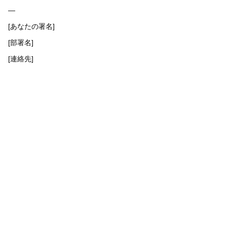
—
[あなたの署名]
[部署名]
[連絡先]