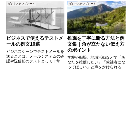
る重要な役割を担います。本記事
や言い回しに気を配ることで印象
ビジネステンプレート
ビジネステンプレート
では、出初式で使用できる挨拶例
が大きく変わります。本記事で
文を5つご紹介し、それぞれの正
は、ビジネスメールや社内コミュ
ニケーションで使える「年末の英
語
ビジネスで使えるテストメ
推薦を丁寧に断る方法と例
ールの例文10選
文集｜角が立たない伝え方
のポイント
ビジネスシーンでテストメールを
送ることは、メールシステムの確
学校や職場、地域活動などで「あ
認や送信前のテストとして非常に
なたを推薦したい」「候補者にな
重要です。しかし、何をどのよう
ってほしい」と声をかけられるこ
に書けばいいのか悩むこともある
とがあります。ありがたいお話で
でしょう。この記事では、テスト
すが、事情によって受けられない
メールを送る際のポイントと実際
場合も少なくありません。しか
に使える例文を10個ご紹介しま
し、断り方を間違えると「冷たい
人だ」「頼りにならない」と誤解
さ