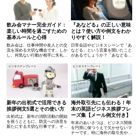
る
も多いのではないでしょうか。本
記
飲み会マナー完全ガイド：
『あなどる』の正しい意味
楽しい時間を過ごすための
とは？使い方や例文をわか
基本ルールと心得
りやすく解説！
飲み会は、仕事仲間や友人との交
日常会話やビジネスシーンで「あ
流を深める大切な機会です。しか
などる」という言葉を聞いたこと
し、何気ない行動が相手に失礼だ
があるでしょうか？「あなどる」
と思われたり、場の雰囲気を損ね
は、「軽く見る」「侮る」といっ
てしまうこともあります。この記
た意味を持ち、人を見下すような
ビジネステンプレート
ビジネステンプレート
事では、楽しい時間を過ごすため
態度や評価の際に使われる言葉で
の飲み会マナーをわかりやすく解
す。しかし、使い方を誤ると相手
説します。初心者の方にもベテラ
に不快な印象を与えてしまうこと
新年の出初式で活用できる
海外取引先にも伝わる！年
挨拶例文5選とその使い方
末の英語ビジネス挨拶フレ
ーズ集【メール例文付き】
出初式は、新年の消防活動の開始
を祝うとともに、防災への決意を
年末のあいさつは、ビジネス関係
新たにする大切な行事です。その
を円滑に保つうえで欠かせないマ
場での挨拶は、地域や消防団への
ナーです。特に海外の取引先や同
感謝と新たな一年への抱負を述べ
僚に英語で挨拶を送る際は、形式