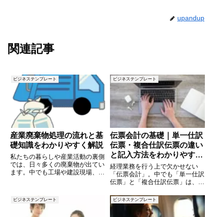
upandup
関連記事
ビジネステンプレート
ビジネステンプレート
産業廃棄物処理の流れと基
伝票会計の基礎｜単一仕訳
礎知識をわかりやすく解説
伝票・複合仕訳伝票の違い
と記入方法をわかりやすく
私たちの暮らしや産業活動の裏側
解説
では、日々多くの廃棄物が出てい
経理業務を行う上で欠かせない
ます。中でも工場や建設現場、医
「伝票会計」。中でも「単一仕訳
療機関などから出る「産業廃棄
伝票」と「複合仕訳伝票」は、取
物」は、適切に処理しないと環境
引の記録方法として基本中の基本
汚染や事故の原因になりかねませ
です。ですが、簿記に慣れていな
ビジネステンプレート
ビジネステンプレート
ん。この記事では、産業廃棄物と
い人にとっては「この取引は単一
は何か、その処理の流れや関係す
仕訳？複合仕訳？」と戸惑うこと