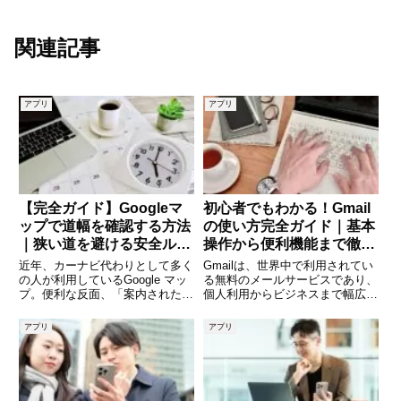
関連記事
アプリ
アプリ
【完全ガイド】Googleマ
初心者でもわかる！Gmail
ップで道幅を確認する方法
の使い方完全ガイド｜基本
｜狭い道を避ける安全ルー
操作から便利機能まで徹底
トの探し方
解説
近年、カーナビ代わりとして多く
Gmailは、世界中で利用されてい
の人が利用しているGoogle マッ
る無料のメールサービスであり、
プ。便利な反面、「案内された道
個人利用からビジネスまで幅広く
が狭すぎて困った」という経験は
活用されています。しかし、「ど
ありませんか。特に軽自動車や大
う使えばいいのか分からない」
アプリ
アプリ
型車、運転に不慣れな方にとっ
「もっと便利に使いたい」と感じ
て、道幅の情報はとても重要で
ている方も多いのではないでしょ
す。本記事では、Google
うか。本記事では、Gmail