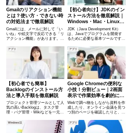
Gmailのリアクション機能
【初心者向け】JDKのイン
とは？使い方・できない時
ストール方法を徹底解説｜
の対処法まで徹底解説
Windows・Mac・Linux対
応ガイド
Gmailには、メールに対して「い
JDK（Java Development Kit）
いね」や絵文字で反応できる「リ
は、Javaでプログラムを開発す
アクション機能」があります。従
るために必要な基本ツールです。
来は返信メールを送る必要があっ
Javaは業務システムやWebアプ
た場面でも、リアクションを使え
リ、スマートフォンアプリなど幅
アプリ
アプリ
ばワンクリックで意思表示がで
広い分野で利用されており、エン
き、コミュニケーションがよりス
ジニアだけでなくIT初心者にも重
ムーズになります。この記事で
要
【初心者でも簡単】
Google Chromeの便利な
Backlogのインストール方
小技！分割ビュー｜2画面
法と導入手順を徹底解説
表示で作業効率を劇的に上
げる方法
プロジェクト管理ツールとして人
Webで調べ物をしながら資料を作
気の高いBacklogは、タスク管
成したり、オンライン会議を見つ
理・バグ管理・Wikiなどを一元化
つ別のページを確認したりと、私
できる便利なサービスです。特に
たちの仕事や学習は「同時に複数
ITエンジニアやチーム開発におい
の情報を見る」場面が増えていま
Windows11
アプリ
ては、情報共有の効率化や作業の
す。そんなときに役立つのが、
見える化に大きく貢献します。し
Google Chromeの分割ビューで