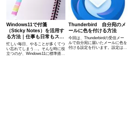
かし、初めて導入する
す。分割ビューを使え
Windows11で付箋
Thunderbird 自分宛のメ
（Sticky Notes）を活用す
ールに色を付ける方法
る方法｜仕事も日常もスッ
今回は、Thunderbirdの受信メー
キリ整理！
ルで自分宛に届いたメールに色を
忙しい毎日、やることが多くてつ
付ける設定を行います。設定は、
い忘れてしまう…。そんな時に役
「メッセージフィルター」を使い
立つのが、Windows11に標準搭載
ます。検証したThunderbirdのバ
されている「付箋（Sticky
ージョン 128.1.0esr (64ビット)
Notes）」アプリです。まるで本
(adsbygoogl
物の付箋紙のように、ちょっとし
たメモをデスクトップに貼ってお
くことができ、T