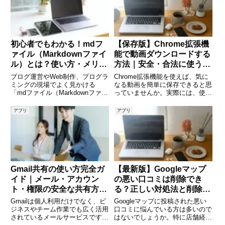
移すにはどうすればいい？
けを表示する便利な機能があり、
初心者でもわかる！mdフ
【保存版】Chrome拡張機
ァイル（Markdownファイ
能で動画ダウンロードする
ル）とは？使い方・メリッ
方法｜安全・合法に使う完
トをわかりやすく解説
全ガイド
ブログ運営やWeb制作、プログラ
Chrome拡張機能を使えば、気に
ミングの現場でよく見かける
なる動画を簡単に保存できると思
「mdファイル（Markdownファイ
っていませんか。実際には、使い
ル）」。GitHubのREADME.md
方や選び方を間違えると「ダウン
や、メモアプリ、技術ドキュメン
ロードできない」「違法になる可
アプリ
アプリ
トなど、さまざまな場面で活用さ
能性がある」「ウイルス感染のリ
れている便利なファイル形式で
スクがある」といったトラブルに
す。しかし、「名
つながることもあります。こ
Gmail共有の使い方完全ガ
【最新版】Googleマップ
イド｜メール・アカウン
の悪い口コミは削除でき
ト・権限の安全な共有方法
る？正しい対処法と削除依
を徹底解説
頼の全手順を解説
Gmailは個人利用だけでなく、ビ
Googleマップに投稿された悪い
ジネスやチーム作業でも広く活用
口コミに悩んでいる方は多いので
されているメールサービスです。
はないでしょうか。特に店舗経営