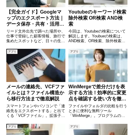
【完全ガイド】Googleマ
Youtubeのキーワード検索
ップのエクスポート方法｜
除外検索 OR検索 AND検
データ保存・共有・活用ま
索
で徹底解説
リード文外出先で調べた場所や、
今回は、Youtubeの検索について
仕事で登録した顧客情報、旅行で
解説します。Youbueの検索は、
集めたスポットなど、日々の生活
AND検索、OR検索、除外検索が
やビジネスで活用されている
使えます。AND検索は、キーワ
Googleマップ。しかし、「登録
ードAとキーワードBの両方が含
アプリ
アプリ
した場所をまとめて保存したい」
まれている動画が検索されます。
「別の人と共有したい」「バック
OR検索は、キーワードAとキー
アップとしてデータを残しておき
ワードBのどちらか
メールの連絡先、VCFファ
WinMergeで差分だけを表
イルとは？ファイル構造か
示する方法！効率的に変更
ら移行方法まで徹底解説
点を確認する使い方を徹底
解説
スマートフォンやパソコンで「連
ファイルやフォルダの比較を行う
絡先をエクスポートする」と出て
ときに便利な無料ツール
くる「VCFファイル」。拡張子
「WinMerge」。プログラムの修
が“.vcf”のこのファイルは、連絡
正点や設定ファイルの変更をチェ
先情報を保存・共有するための標
ックする際、「差分だけを見た
アプリ
アプリ
準形式です。しかし、「中身はど
い」と思ったことはありません
うなっているの？」「他の端末に
か？WinMergeには、変更箇所だ