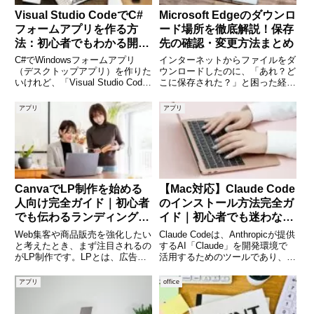
Visual Studio CodeでC#
Microsoft Edgeのダウンロ
フォームアプリを作る方
ード場所を徹底解説！保存
法：初心者でもわかる開発
先の確認・変更方法まとめ
手順を徹底解説！
C#でWindowsフォームアプリ
インターネットからファイルをダ
（デスクトップアプリ）を作りた
ウンロードしたのに、「あれ？ど
いけれど、「Visual Studio Code
こに保存された？」と困った経験
でも作れるの？」と思う方は多い
はありませんか。特にWindowsに
でしょう。実は、Visual Studio
標準搭載されているブラウザ
アプリ
アプリ
Code（VS Code）でも拡張機能
「Microsoft Edge」を利用してい
を導入すれば、C
る方からは、「ダウンロード先が
分からない」「
CanvaでLP制作を始める
【Mac対応】Claude Code
人向け完全ガイド｜初心者
のインストール方法完全ガ
でも伝わるランディングペ
イド｜初心者でも迷わない
ージを作る方法
手順と使い方
Web集客や商品販売を強化したい
Claude Codeは、Anthropicが提供
と考えたとき、まず注目されるの
するAI「Claude」を開発環境で
がLP制作です。LPとは、広告や
活用するためのツールであり、コ
SNS、検索結果などから訪れた
ード生成や補助を効率的に行える
人に対して、商品購入や資料請
便利なCLIツールです。特にMac
アプリ
office
求、問い合わせなど、特定の行動
環境では開発用途として非常に相
を促すための1ページ完結型の
性が良く、エンジニアやプログラ
Webページのことです。ただし