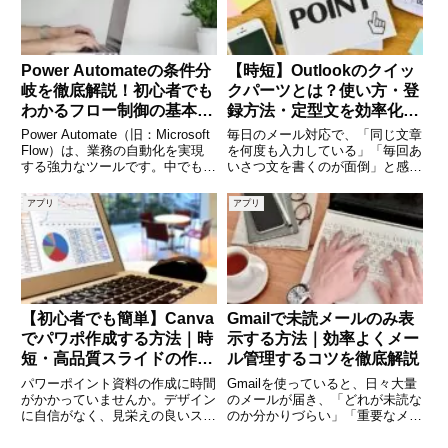
Power Automateの条件分
【時短】Outlookのクイッ
岐を徹底解説！初心者でも
クパーツとは？使い方・登
わかるフロー制御の基本と
録方法・定型文を効率化す
応用
る活用術を徹底解説
Power Automate（旧：Microsoft
毎日のメール対応で、「同じ文章
Flow）は、業務の自動化を実現
を何度も入力している」「毎回あ
する強力なツールです。中でも
いさつ文を書くのが面倒」と感じ
「条件分岐（条件制御）」は、フ
たことはないでしょうか。そんな
ローの中で「もし〜なら〜する」
ときに便利なのが、Microsoft
アプリ
アプリ
といった論理的な判断を行うため
Outlook の「クイックパーツ」機
に不可欠な機能です。この記事で
能です。クイックパーツを使う
は、P
と、よく使う文章
【初心者でも簡単】Canva
Gmailで未読メールのみ表
でパワポ作成する方法｜時
示する方法｜効率よくメー
短・高品質スライドの作り
ル管理するコツを徹底解説
方を徹底解説
パワーポイント資料の作成に時間
Gmailを使っていると、日々大量
がかかっていませんか。デザイン
のメールが届き、「どれが未読な
に自信がなく、見栄えの良いスラ
のか分かりづらい」「重要なメー
イドを作るのに悩んでいる方も多
ルを見逃してしまう」といった悩
いでしょう。そんな方におすすめ
みを感じる方も多いのではないで