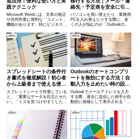
底活用！便利な使い方と実
移行する方法｜メール・連
践テクニック
絡先・予定表を安全に引き
継ぐ手順
Microsoft Wordには、文章の校正
パソコンを買い替えたり、業務用
や共同作業に便利な「コメント」
PCを入れ替えたりする際に、多
機能があります。特にビジネス文
くの人が悩むのが「Outlookのデ
書や報告書、原稿などを複数人で
ータ移行」です。Outlookはメー
確認・修正する際に欠かせないツ
ルだけでなく、連絡先（アドレス
office
office
ールです。しかし、意外と使いこ
帳）、予定表、タスクなど、日常
なせていない方も多いのではない
業務に欠かせない情報を管理して
でしょうか。本記
います。これらを正
スプレッドシートの条件付
Outlookのオートコンプリ
き書式を徹底解説！初心者
ートを無効にする方法｜自
から上級者まで使える便利
動入力を止めたい時の設定
テクニック集
手順と注意点
スプレッドシートで作業している
Outlookでメールアドレスを入力
と、「重要なデータを目立たせた
する際、過去に送信した相手が自
い」「ミスを見つけやすくした
動的に候補として表示される「オ
い」と感じることはありません
ートコンプリート機能」。便利な
か。そんなときに役立つのが「条
反面、誤送信の原因になったり、
office
office
件付き書式」です。条件付き書式
共有PCで他人のアドレスが表示
を使えば、特定の条件に応じてセ
されてしまうなど、思わぬトラブ
ルの色や文字のスタイルを自動的
ルを招くことがあります。
に変