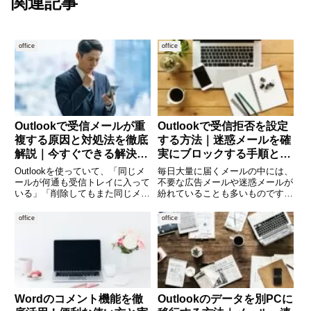
関連記事
office
office
Outlookで受信メールが重
Outlookで受信拒否を設定
複する原因と対処法を徹底
する方法｜迷惑メールを確
解説｜今すぐできる解決策
実にブロックする手順と注
まとめ
意点
Outlookを使っていて、「同じメ
毎日大量に届くメールの中には、
ールが何通も受信トレイに入って
不要な広告メールや迷惑メールが
いる」「削除してもまた同じメー
紛れていることも多いものです。
ルが届く」といった経験はありま
Outlookを使っていると、「特定
せんか。受信メールの重複は、業
の相手からのメールを受信したく
office
office
務効率を大きく下げるだけでな
ない」「同じ差出人から何度も届
く、重要なメールを見落とす原因
く迷惑メールを止めたい」と感じ
にもなります。実はこの現象
る場面は少なくありません
Wordのコメント機能を徹
Outlookのデータを別PCに