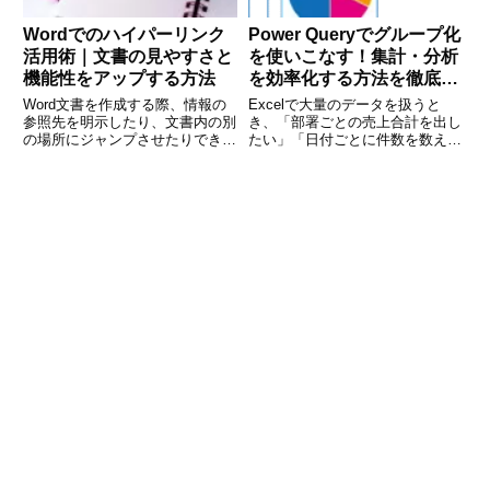
Wordでのハイパーリンク
Power Queryでグループ化
活用術｜文書の見やすさと
を使いこなす！集計・分析
機能性をアップする方法
を効率化する方法を徹底解
説
Word文書を作成する際、情報の
Excelで大量のデータを扱うと
参照先を明示したり、文書内の別
き、「部署ごとの売上合計を出し
の場所にジャンプさせたりできる
たい」「日付ごとに件数を数えた
「ハイパーリンク機能」はとても
い」などの集計作業が必要になる
便利です。特に報告書やマニュア
ことがあります。こうした処理を
ル、ビジネス提案書などでは、適
手作業で行うのは手間がかかり、
切にリンクを活用することで読み
ミスの原因にもなります。そこで
手の理解を助け、文書全体の価
役立つのが Power Qu