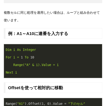
複数セルに同じ処理を適用したい場合は、ループと組み合わせて
使います。
例：A1～A10に連番を入力する
Dim
i
As
Integer
For
i
=
1
To
10
Range("A"
&
i).Value
=
i
Next
i
Offsetを使って相対的に移動
Range(
"A1"
).Offset(
1
, 
0
).Value = 
"下のセル"