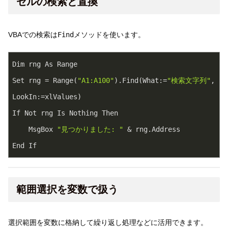
セルの検索と置換
VBAでの検索は
Find
メソッドを使います。
Dim rng As Range
Set rng = Range(
"A1:A100"
).Find(What:=
"検索文字列"
, 
LookIn:=xlValues)
If Not rng Is Nothing Then
    MsgBox 
"見つかりました: "
 & rng.Address
End If
範囲選択を変数で扱う
選択範囲を変数に格納して繰り返し処理などに活用できます。