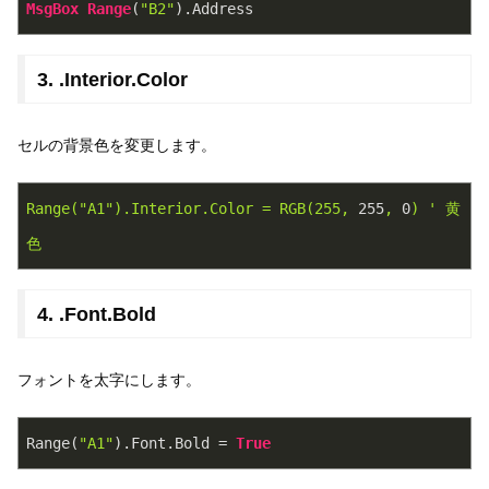
MsgBox
Range
(
"B2"
)
.Address
3. .Interior.Color
セルの背景色を変更します。
Range("A1").Interior.Color
=
RGB(255,
255
,
0
)
' 黄
色
4. .Font.Bold
フォントを太字にします。
Range(
"A1"
).Font.Bold = 
True