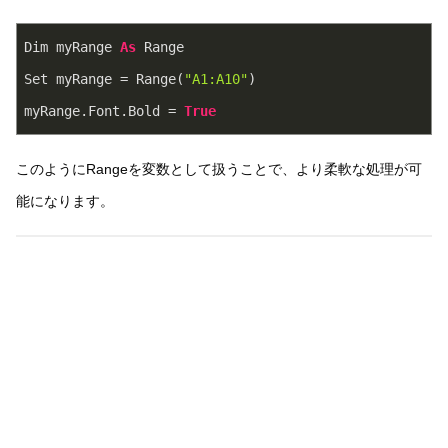
Dim myRange 
As
 Range
Set myRange = Range(
"A1:A10"
)
myRange.Font.Bold = 
True
このようにRangeを変数として扱うことで、より柔軟な処理が可
能になります。