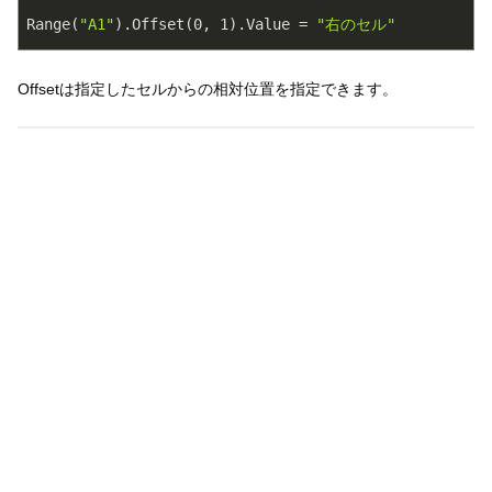
Range(
"A1"
).Offset(
0
, 
1
).Value = 
"右のセル"
Offsetは指定したセルからの相対位置を指定できます。