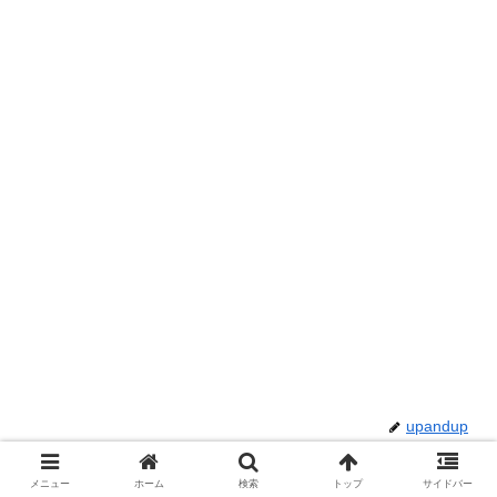
upandup
メニュー
ホーム
検索
トップ
サイドバー
関連記事