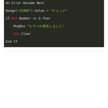
On Error Resume Next
Range(
"Z1000"
).Value = 
"チェック"
If 
Err
.Number <> 
0
 Then
    MsgBox 
"エラーが発生しました"
Err
.Clear
End If