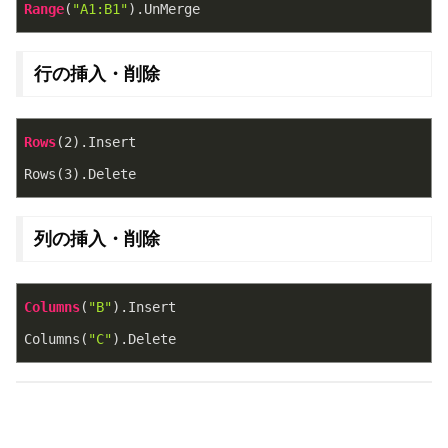
Range
(
"A1:B1"
)
.UnMerge
行の挿入・削除
Rows
(
2
)
.Insert
Rows
(
3
)
.Delete
列の挿入・削除
Columns
(
"B"
)
.Insert
Columns
(
"C"
)
.Delete