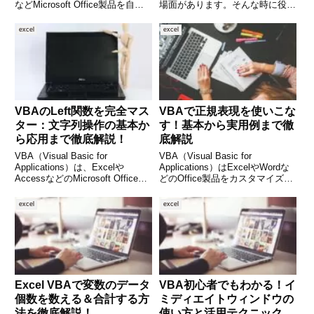
などMicrosoft Office製品を自動
場面があります。そんな時に役立
化するための強力なツールです。
つのが「ROW関数」です。この
中でも「文字列の結合」は、帳票
関数を使えば、行番号の自動取得
excel
excel
の作成やログ出力、メール本文の
はもちろん、関数と組み合わせて
作成など、さ
柔軟な表の作成や番号振り、条件
付き処理も行えます。本記事
VBAのLeft関数を完全マス
VBAで正規表現を使いこな
ター：文字列操作の基本か
す！基本から実用例まで徹
ら応用まで徹底解説！
底解説
VBA（Visual Basic for
VBA（Visual Basic for
Applications）は、Excelや
Applications）はExcelやWordな
AccessなどのMicrosoft Office製
どのOffice製品をカスタマイズす
品をより便利に使うためのプログ
るのに便利な言語ですが、文字列
ラミング言語です。なかでも文字
処理においてはやや物足りないと
excel
excel
列操作はVBAの中でも使用頻度
感じたことはありませんか？そん
の高い分野であ
なときに活躍するのが「
Excel VBAで変数のデータ
VBA初心者でもわかる！イ
個数を数える＆合計する方
ミディエイトウィンドウの
法を徹底解説！
使い方と活用テクニック