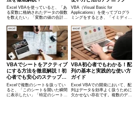
Excel VBAを使っていると、「あ
VBA（Visual Basic for
る変数に格納されたデータの個数
Applications）を使ってプログラ
を数えたい」「変数の値の合計を
ミングをするとき、「イミディエ
計算したい」といった場面がよく
イトウィンドウ」というツールを
あります。とくに配列やコレクシ
活用することで、開発の効率がぐ
excel
excel
ョンを扱うときには、データ数の
んと上がります。エラーの確認、
カウントや合計値の取得は基本中
変数の中身のチェック、コードの
の基本です。本記事では
テスト
VBAでシートをアクティブ
VBA初心者でもわかる！配
にする方法を徹底解説！初
列の基本と実践的な使い方
心者でも安心のステップガ
ガイド
イド
Excelで複数のシートを扱ってい
Excel VBAでの開発において、配
ると、「このシートを開いた瞬間
列はデータを効率よく扱うために
に表示したい」「特定のシートに
欠かせない存在です。複数のデー
自動的に切り替えたい」といった
タをまとめて処理したいとき、同
場面がよくあります。そんなとき
じ種類の変数を繰り返し使うとき
に便利なのが、VBA（Visual
など、配列を使うことでコードが
Basic for Applications）を使
シンプルになり、処理速度も向上
します。しかし、初めて