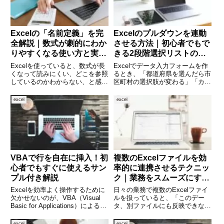
Excelの「名前定義」を完
Excelのプルダウンを連動
全解説｜数式が劇的にわか
させる方法｜初心者でもで
りやすくなる使い方と実践
きる2段階選択リストの作
例
り方
Excelを使っていると、数式が長
Excelでデータ入力フォームを作
くなって読みにくい、どこを参照
るとき、「都道府県を選んだら市
しているのかわからない、と感じ
区町村の選択肢が変わる」「カテ
ることはありませんか。そんな悩
ゴリを選ぶと商品一覧が変わる」
みを解決してくれるのが、Excel
など、選択肢が自動で切り替わわ
excel
excel
の「名前定義（定義された名
る“連動プルダウン”があると非常
前）」です。名前定義を使えば、
に便利です。入力ミスも減り、作
セルや範囲、数式にわかりや
業効率が大幅にアップしま
VBAで行を自在に挿入！初
複数のExcelファイルを効
心者でもすぐに使えるサン
率的に連携させるテクニッ
プル付き解説
ク｜業務をスムーズにする
便利な活用法
Excelを効率よく操作するために
日々の業務で複数のExcelファイ
欠かせないのが、VBA（Visual
ルを扱っていると、「このデー
Basic for Applications）による自
タ、別ファイルにも反映できない
動化です。特に「行の挿入」は、
かな？」「更新のたびに手作業で
毎日のように行う作業のひとつで
コピペしていて非効率…」と感じ
excel
excel