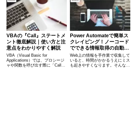
すが、手作業では時間がかかりが
たことはありませんか？実は、
ち。この記事では、VBA
Excelにはファイル同士を連携さ
せる機能が備わっており、ち
VBAの『Call』ステートメ
Power Automateで簡単ス
ント徹底解説｜使い方と注
クレイピング！ノーコード
意点をわかりやすく解説
でできる情報取得の自動化
術
VBA（Visual Basic for
Web上の情報を手作業で収集して
Applications）では、プロシージ
いると、時間がかかるうえにミス
ャや関数を呼び出す際に「Call」
も起きやすくなります。そんなと
ステートメントを使用することが
きに便利なのが「スクレイピン
あります。最近のVBAでは必須
グ」です。と聞くと、プログラミ
ではありませんが、コードの可読
ングの知識が必要だと思われがち
性やレガシーコードとの互換性の
ですが、実は**Power Automate
観
for Des