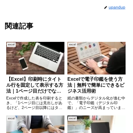
upandup
関連記事
excel
excel
【Excel】印刷時にタイト
Excelで電子印鑑を使う方
ル行を固定して表示する方
法｜無料で簡単にできるビ
法｜1ページ目だけでなく
ジネス活用術
全ページに見出しを印刷す
Excelで作成した表を印刷すると
紙の書類からデジタル化が進む中
る設定を解説
き、「1ページ目には見出しがあ
で、「電子印鑑（デジタル印
るけど、2ページ目以降にはタイ
鑑）」のニーズが高まっていま
トル行が表示されない」と困った
す。特にExcelで日報や申請書を
経験はありませんか。大量のデー
管理している場合、わざわざ印刷
excel
excel
タを扱う資料では、各ページにタ
してハンコを押すのは非効率。そ
イトル行（見出し）を印刷してお
んなときに便利なのが、Excelに
くと見やすくなり、相手にも
直接「印鑑画像」を挿入して使