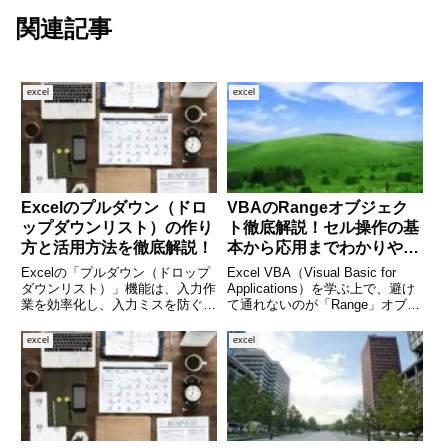
関連記事
excel
excel
Excelのプルダウン（ドロ
VBAのRangeオブジェク
ップダウンリスト）の作り
ト徹底解説！セル操作の基
方と活用方法を徹底解説！
本から応用までわかりやす
く解説
Excelの「プルダウン（ドロップ
Excel VBA（Visual Basic for
ダウンリスト）」機能は、入力作
Applications）を学ぶ上で、避け
業を効率化し、入力ミスを防ぐた
て通れないのが「Range」オブジ
めに欠かせない便利な機能です。
ェクトです。セルやセル範囲を操
あらかじめ選択肢を設定しておけ
作するための基本でありながら、
excel
excel
ば、ユーザーはセルをクリックし
その機能は非常に多岐にわたりま
て選ぶだけで入力できるため、誰
す。この記事では、R
でも同じ形式でデータを入力