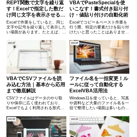
REPT関数で文字を繰り返
VBAでPasteSpecialを使
す！Excelで指定した数だ
いこなす！書式付き貼り付
け同じ文字を表示させる方
け・値貼り付けの自動化術
法
Excelで作業をしていると、同じ
Excelでコピー＆ペースト作業を
文字や記号を繰り返して表示した
行う際、特定の要素だけを貼り付
い場面があります。たとえば、★
けたいと思ったことはありません
マークを5個並べて評価を表した
か？たとえば、「値だけ」「書式
り、文字数に応じて目盛りを表示
だけ」「数式なしでセルの内容だ
excel
excel
したりするケースです。そんなと
け」といった処理をVBAで自動
きに便利なのが「REPT関数（リ
化したい場面は多々あります。そ
ピート関数）」です。本記
んな時に活躍するのが Pa
VBAでCSVファイルを読
ファイル名を一括変更！ル
み込む方法｜基本から応用
ールに従って自動化する
まで徹底解説
ExcelVBA活用法
CSVファイルはデータのやり取
Windows11を使っていると、写真
りや保存に広く使われており、
や資料など大量のファイル名を一
Excelでもよく利用される形式の
括で整理したい場面は多いもので
ひとつです。手動でインポートす
す。例えば「20231001_旅行
ることも可能ですが、業務で大量
_001.jpg」から「旅行写真
excel
excel
のファイルを処理する際には、自
001.jpg」に統一したい、エクセ
動化できると大きな時間短縮にな
ルで管理しているリストに従って
ります。そこで今回は、Exc
ファイル名