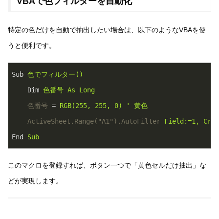
VBAで色フィルターを自動化
特定の色だけを自動で抽出したい場合は、以下のようなVBAを使
うと便利です。
Sub
色でフィルター()
Dim
色番号 As Long
色番号
 = 
RGB(255, 255, 0) ' 黄色
ActiveSheet.Range("A1").AutoFilter
Field:=1, Crit
End
Sub
このマクロを登録すれば、ボタン一つで「黄色セルだけ抽出」な
どが実現します。