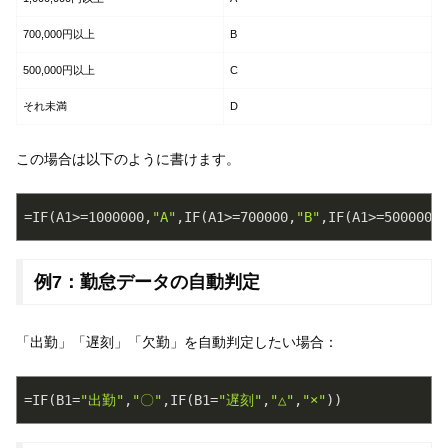
700,000円以上
B
500,000円以上
C
それ未満
D
この場合は以下のように書けます。
=IF(A1>=
1000000
,
"A"
,IF(A1>=
700000
,
"B"
,IF(A1>=
500000
,
"
例7：勤怠データの自動判定
「出勤」「遅刻」「欠勤」を自動判定したい場合：
=IF(B1=
"出勤"
,
"〇"
,IF(B1=
"遅刻"
,
"△"
,
"×"