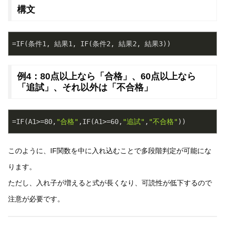
構文
例4：80点以上なら「合格」、60点以上なら
「追試」、それ以外は「不合格」
=IF(A1>=
80
,
"合格"
,IF(A1>=
60
,
"追試"
,
"不合格"
このように、IF関数を中に入れ込むことで多段階判定が可能にな
ります。
ただし、入れ子が増えると式が長くなり、可読性が低下するので
注意が必要です。