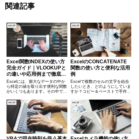
関連記事
excel
excel
Excel関数INDEXの使い方
ExcelのCONCATENATE
完全ガイド｜VLOOKUPと
関数の使い方と便利な活用
の違いや応用例まで徹底解
例
説
Excelには、膨大なデータの中か
Excelで複数のセルの文字を結合
ら特定の値を取り出す便利な関数
したいとき、どのようにしていま
がいくつもあります。その中でも
すか？コピー＆ペーストで手作業
「INDEX関数」は、データの行
していませんか？そんなときに便
や列の位置を指定して値を取得す
利なのが「CONCATENATE（コ
excel
excel
る柔軟性に優れた関数です。一見
ンカテネート）」関数です。文字
すると少し難しそうな関数です
列の結合を自動化できるこの関数
が、使い方をマスターすれば
は、住所や名前、商品
VBAで現在時刻を扱う基本
Excelカメラ機能の使い方