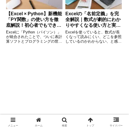
【Excel × Python】新機能
Excelの「名前定義」を完
「PY関数」の使い方を徹
全解説｜数式が劇的にわか
底解説！初心者でもできる
りやすくなる使い方と実践
データ分析入門
例
Excelに「Python（パイソン）」
Excelを使っていると、数式が長
が統合されたことで、ついに表計
くなって読みにくい、どこを参照
算ソフトとプログラミングの世界
しているのかわからない、と感じ
がつながりました。2023年以
ることはありませんか。そんな悩
降、MicrosoftはExcel上で
みを解決してくれるのが、Excel
「=PY()」関数を使い、Pythonコ
の「名前定義（定義された名
ードを直接実行できる機能を正式
前）」です。名前定義を使えば、
に
セルや範囲、数式にわかりや
メニュー
ホーム
検索
トップ
サイドバー