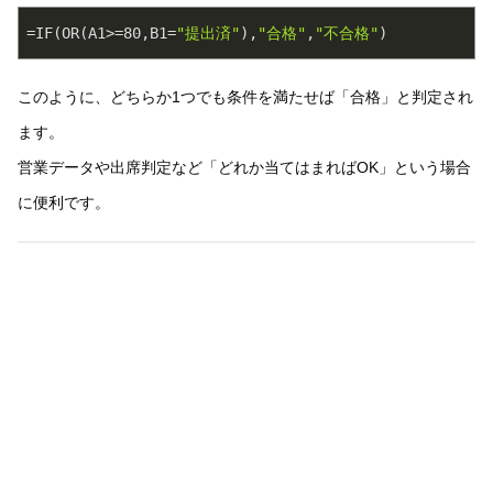
=IF(OR(A1>=
80
,B1=
"提出済"
),
"合格"
,
"不合格"
このように、どちらか1つでも条件を満たせば「合格」と判定され
ます。
営業データや出席判定など「どれか当てはまればOK」という場合
に便利です。