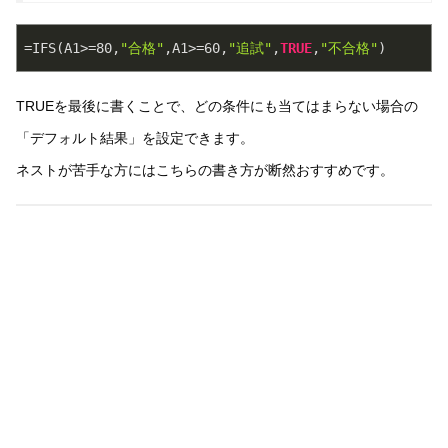
=IFS(A1>=
80
,
"合格"
,A1>=
60
,
"追試"
,
TRUE
,
"不合格"
TRUEを最後に書くことで、どの条件にも当てはまらない場合の
「デフォルト結果」を設定できます。
ネストが苦手な方にはこちらの書き方が断然おすすめです。