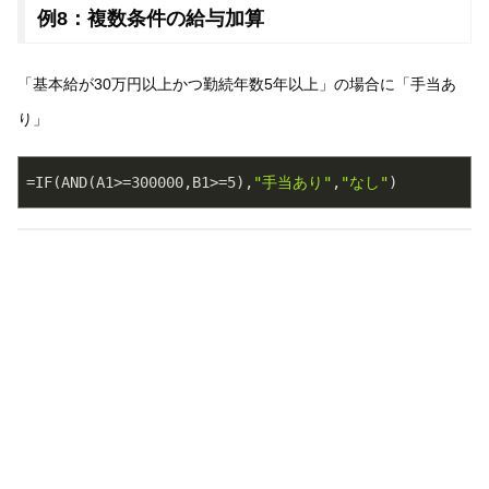
例8：複数条件の給与加算
「基本給が30万円以上かつ勤続年数5年以上」の場合に「手当あ
り」
=IF(AND(A1>=
300000
,B1>=
5
),
"手当あり"
,
"なし"