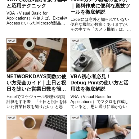
と応用テクニック
｜資料作成に便利な裏技ツ
ールを徹底解説
VBA（Visual Basic for
Applications）を使えば、Excelや
Excelには意外と知られていない
AccessといったMicrosoft製品上
便利な機能が数多くありますが、
で簡単に現在の時刻を取得・操作
その中でも「カメラ機能」は、業
できます。時刻を使ったログの記
務効率を大きくアップさせてくれ
録や、処理の自動化、ファイル名
る隠れた名ツールです。たとえ
excel
excel
への時刻の埋め込
ば、あるセル範囲を画像として別
シートや別ファイルに貼り付けた
いとき、スクリーンショットを
NETWORKDAYS関数の使
VBA初心者必見！
い方完全ガイド｜土日と祝
Debug.Printの使い方と活
日を除いた営業日数を簡単
用法を徹底解説
に計算！
Excelでスケジュール管理や納期
VBA（Visual Basic for
計算をする際、「土日と祝日を除
Applications）でマクロを作成し
いた営業日数を知りたい」と思っ
ていると、思い通りに動かない場
たことはありませんか？そんなと
面によく遭遇します。そんなとき
きに便利なのが、Excelの
に役立つのが「Debug.Print」ス
excel
excel
「NETWORKDAYS（ネットワー
テートメントです。これは、コー
クデイズ）」関数です。この関数
ドの動作を目で確認しながら
を使えば、開始日から終