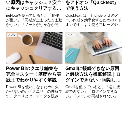
い原因はキャッシュ？安全
をアドオン「Quicktext」
にキャッシュクリアする方
で使う方法
法を徹底解説！
neNoteを使っていると、「動作
Quicktext は、Thunderbird のメ
が重い」「同期が止まったまま動
ール作成を効率化するためのアド
かない」「ノートがなかなか開か
オンです。よく使うフレーズや署
ない」といった不具合に悩まされ
名などをテンプレートに登録して
ることがあります。これらの原因
おき、ショートカットやキーワー
アプリ
アプリ
の多くは、OneNote内部にたまっ
ドで簡単に挿入することができま
たキャッシュデータの肥大化によ
す。今回は、このQuicktextを使
るものです。キャッシ
Power BIのクエリ編集を
Gmailに接続できない原因
完全マスター！基礎から実
と解決方法を徹底解説｜ロ
践までわかりやすく解説
グインできない・同期しな
い時の対処法まとめ
Power BIを使いこなすために欠
Gmailを使っていると、「急に接
かせないのが「クエリ」の理解で
続できない」「ログインできな
す。クエリとは、データを読み込
い」「メールが同期されない」と
み、整形し、分析に使える形へ変
いったトラブルに直面することが
換するための処理のこと。Power
あります。仕事やプライベートで
BIでは「Power Queryエディタ
頻繁に利用するサービスだからこ
ー」を使って、コードを書かなく
そ、こうした問題は大きなストレ
てもデー
スになります。本記事では、G