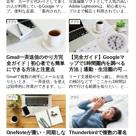
近年、カーナビ代わりとして多く
写真編集ソフトとして人気の高い
の人が利用しているGoogle マッ
Adobe Lightroomは、初心者から
プ。便利な反面、「案内された道
プロまで幅広く利用されていま
が狭すぎて困った」という経験は
す。しかし、いざインストールし
ありませんか。特に軽自動車や大
ようとすると「どこからダウンロ
アプリ
アプリ
型車、運転に不慣れな方にとっ
ードすればいいの？」「途中でつ
て、道幅の情報はとても重要で
まずいたらどうする？」と不安に
す。本記事では、Google
感じる方も多いので
Gmail一斉送信のやり方完
【完全ガイド】Googleマ
全ガイド｜初心者でも簡単
ップで1時間圏内を調べる
にできる方法と注意点
方法｜通勤・生活圏の可視
化テクニック
Gmailで複数の相手にメールを送
リード文通勤や引っ越し、外出先
りたいとき、「一斉送信」を使え
の検討などで「ここから1時間以
ば効率的に作業ができます。しか
内で行ける範囲を知りたい」と思
し、やり方を間違えると個人情報
ったことはありませんか。そんな
の漏洩や迷惑メール扱いされるリ
ときに役立つのがGoogleマップ
アプリ
アプリ
スクもあるため、正しい知識が必
です。Googleマップには直接「1
要です。本記事では、Gmailの一
時間圏内」を円で表示する機能は
斉送信の基本から、具体
ありませんが、ルート
OneNoteが重い・同期しな
Thunderbirdで複数の署名