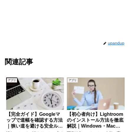
upandup
関連記事
アプリ
アプリ
【完全ガイド】Googleマ
【初心者向け】Lightroom
ップで道幅を確認する方法
のインストール方法を徹底
｜狭い道を避ける安全ルー
解説｜Windows・Mac対
トの探し方
応ガイド