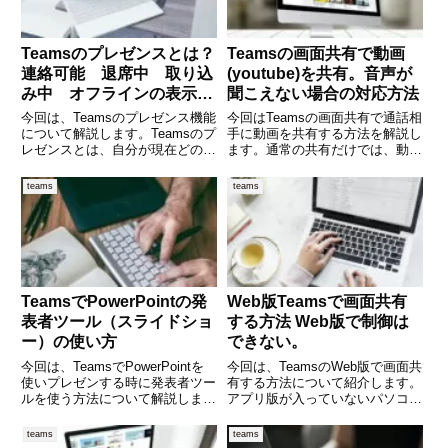
Teamsのプレゼンスとは？
Teamsの画面共有で動画
連絡可能 退席中 取り込
(youtube)を共有。音声が
み中 オフラインの表示に
聞こえない場合の対応方法
ついて
今回は、Teamsのプレゼンス機能
今回はTeamsの画面共有で通話相
について解説します。Teamsのプ
手に動画を共有する方法を解説し
レゼンスとは、自分が現在どのよ
ます。通常の共有だけでは、動画
うな状態であるかを、他のユーザ
(youtube)の音声は相手には届き
ーに視覚的に伝えるための機能で
ません。音声も届けるには、コン
teams
teams
す。例えば、「連絡可能」「退席
テンツの共有時に「サウンドを含
中」「取り込み中」など、自分の
める」をONにします。手順を解
状況をアイコンで表示で
説します。 (ad
TeamsでPowerPointの発
Web版Teamsで画面共有
表者ツール（スライドショ
する方法 Web版で制御は
ー）の使い方
できない。
今回は、TeamsでPowerPointを
今回は、TeamsのWeb版で画面共
使いプレゼンする時に発表者ツー
有する方法について紹介します。
ルを使う方法について解説しま
アプリ版が入っていないパソコン
す。プレゼンの状況は、下記の２
からでもWeb版を使えば、画面共
つを想定しています。・パターン
有ができるのは便利ですね。
teams
teams
１ 聴衆する相手が全員がTeams
(adsbygoogle =