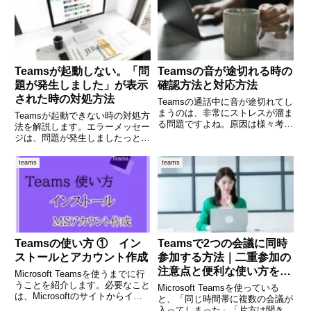
の会議に参加している。自分が使
window.adsbygoogle || []).p
用する画面は自分
Teamsが起動しない。「問
Teamsの音が途切れる時の
題が発生しました」が表示
確認方法と対応方法
された時の対処方法
Teamsの通話中に音が途切れてし
まうのは、非常にストレスが溜ま
Teamsが起動できない時の対処方
る問題ですよね。原因は様々考え
法を解説します。エラーメッセー
られますが、以下の点を確認・試
ジは、問題が発生しましたっとい
していただくことで、改善できる
うメッセージが何度も出る場合の
可能性があります。Teamsの音声
対処方法です。
teams
teams
が考えられる原因は、複数ありま
す。・ネットワーク環境
Teamsの使い方 ① イン
Teamsで2つの会議に同時
ストールとアカウント作成
参加する方法｜二重参加の
注意点と便利な使い方を徹
Microsoft Teamsを使うまでに行
底解説
うことを紹介します。必要なこと
Microsoft Teamsを使っている
は、Microsoftのサイトからイン
と、「同じ時間帯に複数の会議が
ストールファイルをダウンロード
入ってしまった」「片方は聞き流