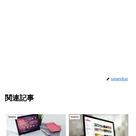
upandup
関連記事
teams
teams