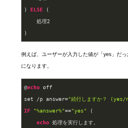
) 
ELSE
 (
    処理
2
)
例えば、ユーザーが入力した値が「yes」だ
になります。
@
echo
 off
set /p answer=
"続行しますか？ (yes/n
IF
"%answer%"
==
"yes"
 (
echo
 処理を実行します。