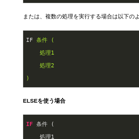
または、複数の処理を実行する場合は以下の
IF
条件 (
    処理1
    処理2
)
ELSEを使う場合
IF
 条件 (
    処理
1