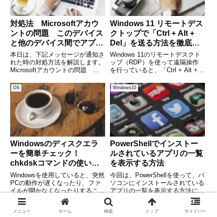
対処法 Microsoftアカウ
Windows 11 リモートデス
ントの問題 このデバイス
クトップで「Ctrl + Alt +
と他のデバイス間でアプリ
Del」を送る方法を徹底解
を引き続き使用するには、
説！
本日は、下記メッセージが通知さ
Windows 11のリモートデスクト
ここを選択してMicrosoft
れた時の対処方法を解説します。
ップ（RDP）を使って遠隔操作
Microsoftアカウントの問題 こ
を行っていると、「Ctrl + Alt +
アカウントにサイインしま
のデバイスと他のデバイス間でア
Del」のキー操作が効かず困った
す。
プリを引き続き使用するには、こ
経験はありませんか？ログイン画
OS
Windows10
こを選択してMicrosoftアカウン
面の操作やタスクマネージャーの
トにサイインします。
起動、パスワード変更など、Ctrl
(adsbygoogl
Windowsのディスクエラ
PowerShellでインストー
ーを簡単チェック！
ルされているアプリの一覧
chkdskコマンドの使い方
を表示する方法
とトラブル対応
Windowsを使用していると、突然
今回は、PowerShellを使って、パ
PCの動作が遅くなったり、ファ
ソコンにインストールされている
イルが開かなくなったりすること
アプリの一覧を表示する方法につ
があります。その原因の一つがデ
いて解説します。 (adsbygoogle
ィスクエラーです。そんなときに
= window.adsbygoogle ||
OS
OS
メニュー
ホーム
検索
トップ
サイドバー
役立つのがWindows標準のディス
[]).push({});WMIを使用する方法W