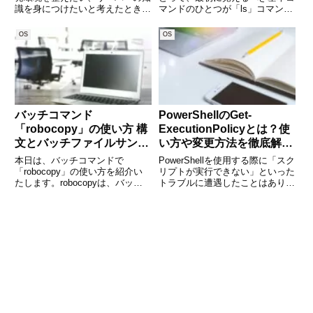
識を身につけたいと考えたとき
マンドのひとつが「ls」コマンド
に、多くの方が興味を持つのが
です。「ls」は、ファイルやディ
「Linux」です。WindowsやMac
レクトリの内容を一覧表示するシ
OS
OS
と比べて少し難しそうなイメージ
ンプルながらも非常に強力なコマ
がありますが、実は手順を理解す
ンドです。この記事では、「ls」
れば初心者でも簡単にイ
コマンドの基本的な使
バッチコマンド
PowerShellのGet-
「robocopy」の使い方 構
ExecutionPolicyとは？使
文とバッチファイルサンプ
い方や変更方法を徹底解
ル
説！
本日は、バッチコマンドで
PowerShellを使用する際に「スク
「robocopy」の使い方を紹介い
リプトが実行できない」といった
たします。robocopyは、バック
トラブルに遭遇したことはありま
アップやデータ移行で使うことが
せんか？ その原因のひとつとし
多いコマンドです。使いこなすと
て「実行ポリシー」が関係してい
いろいろな場面で役に立つことに
る可能性があります。PowerShell
なります。たくさんのオプション
のGet-ExecutionPolicy
があり、とても便利です。