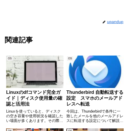
upandup
関連記事
OS
OS
Linuxのdfコマンド完全ガ
Thunderbird 自動転送する
イド｜ディスク使用量の確
設定 スマホのメールアド
認と活用法
レスへ転送
Linuxを使っていると、ディスク
今回は、Thunderbirdで条件に一
の空き容量や使用状況を確認した
致したメールを他のメールアドレ
い場面が多くあります。その際に
スに転送する設定について解説し
役立つのが「df」コマンドです。
ます。パソコンに設定してあるメ
dfコマンドを使えば、システム内
ールアドレスを、スマホのメール
OS
OS