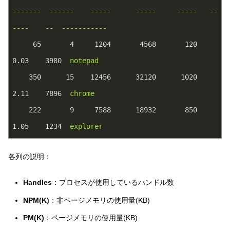
-------
------
-----
-----
-----
--
----
--
-----------
65
4
1204
4568
120
0.03
3980
notepad
350
15
12456
32120
1020
2.11
7896
chrome
222
9
7588
18932
850
1.05
1234
explorer
各列の説明：
Handles
：プロセスが使用しているハンドル数
NPM(K)
：非ページメモリの使用量(KB)
PM(K)
：ページメモリの使用量(KB)