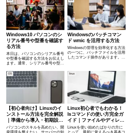
の各ファイルシステムのディスク
アドレスに転送し見たいという場
使用状況を簡単に確認できます。
面があると思います。今回は、例
特に、サーバー管理やス
として、Ｘ（Ｔｗｉｔ
Windows10 パソコンのシ
Windowsのバッチコマン
リアル番号や型番を確認す
ド wmic を活用する方法
る方法
Windowsの管理を効率化する方法
の一つに、バッチファイルを活用
本日は、パソコンのシリアル番号
したコマンド操作があります。そ
や型番を確認する方法をお伝えし
の中でも wmic（Windows
ます。通常、シリアル番号や型番
Management Instrumentation
はノートPCの場合は、本体背面
Command-line）コマンドは、シ
にシールされていることが多いで
OS
linux
ステム情報の取
す。デスクトップは本体側面が多
いです。今回は、このシールでは
なくWindows10のコマン
【初心者向け】Linuxのイ
Linux初心者でもわかる！
ンストール方法を完全解説
lsコマンドの使い方完全ガ
｜準備から導入・初期設定
イド｜ファイルやディレク
までわかりやすく解説
トリの中身を簡単に確認し
パソコンのスキルを高めたい、開
Linuxを使い始めたばかりの方に
よう
発環境を整えたい、サーバーの知
とって、最初に覚えるべき基本コ