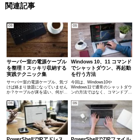
関連記事
OS
OS
サーバー室の電源ケーブル
Windows 10、11 コマンド
を整理！スッキリ収納する
でシャットダウン、再起動
実践テクニック集
を行う方法
サーバー室の電源ケーブル、気づ
今回は、Windows10や
けば絡まり放題になっていません
Windows11で通常のシャットダウ
か？ケーブルが床を這い、何がど
ンの方法ではなく、コマンドプロ
こにつながっているのかわからな
ンプトやPowershellのウィンドウ
くなると、トラブル対応やメンテ
を使用して、コマンドにてシャッ
OS
OS
ナンスが遅れる原因になります。
トダウンや再起動を行う方法を解
さらに、ホコリや熱がこもること
説します。 (adsbygoogle = w
で、機器の寿命を縮めてしまうこ
PowerShellでIPアドレス
PowerShellでZIPファイル