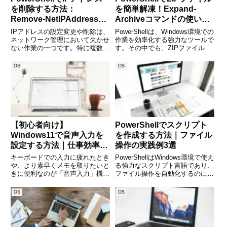
を削除する方法：
を簡単解凍！Expand-
Remove-NetIPAddressコ
Archiveコマンドの使い方
マンドの使い方を徹底解説
を徹底解説
IPアドレスの設定変更や削除は、
PowerShellは、Windows環境での
ネットワーク管理において欠かせ
作業を効率化する強力なツールで
ない作業の一つです。特に複数の
す。その中でも、ZIPファイルの
ネットワークインターフェースを
解凍に使える「Expand-
持つサーバー環境や、仮想マシン
Archive」コマンドは、ファイル
OS
OS
上の構成変更時などには、不要に
操作をスクリプトで自動化したい
なったIPアドレスを適切に削除す
方にとって非常に便利なコマンド
ることで、トラブルを未然に
です。G
【初心者向け】
PowerShellでスクリプト
Windows11で音声入力を
を作成する方法｜ファイル
設定する方法｜仕事効率が
操作の実践例3選
アップする音声操作術
キーボードでの入力に疲れたとき
PowerShellはWindows環境で使え
や、より素早くメモを取りたいと
る強力なスクリプト言語であり、
きに便利なのが「音声入力」機能
ファイル操作を自動化するのに最
です。Windows11では、標準機能
適です。日々の作業を効率化する
として高性能な音声入力が搭載さ
ために、PowerShellを活用できる
OS
OS
れており、面倒な設定なしで誰で
場面は多くあります。本記事で
もすぐに使うことができます。こ
は、PowerShellのスクリプト
の記事では、Windo