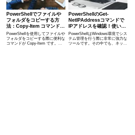
PowerShellでファイルや
PowerShellのGet-
フォルダをコピーする方
NetIPAddressコマンドで
法：Copy-Item コマンド完
IPアドレスを確認！使い方
全ガイド
と応用例
PowerShellを使用してファイルや
PowerShellはWindows環境でシス
フォルダをコピーする際に便利な
テム管理を行う際に非常に強力な
コマンドが Copy-Item です。本
ツールです。その中でも、ネット
記事では、Copy-Item の基本的な
ワーク関連の設定を確認・管理す
使い方から、オプションを活用し
るためのコマンドとして Get-
た応用的な方法まで詳しく解説し
NetIPAddress があります。本記
ます。ファイル管理を効率的に行
事では、この Get-NetI