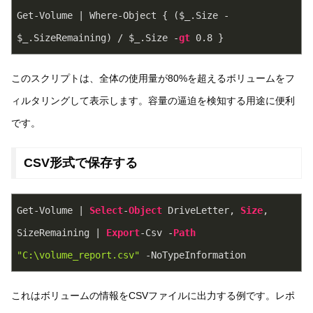
Get-Volume | Where-Object { ($_.Size - 
$_.SizeRemaining) / $_.Size -
gt
0
.
8
 }
このスクリプトは、全体の使用量が80%を超えるボリュームをフ
ィルタリングして表示します。容量の逼迫を検知する用途に便利
です。
CSV形式で保存する
Get-Volume | 
Select
-
Object
 DriveLetter, 
Size
, 
SizeRemaining | 
Export
-Csv -
Path
"C:\volume_report.csv"
 -NoTypeInformation
これはボリュームの情報をCSVファイルに出力する例です。レポ