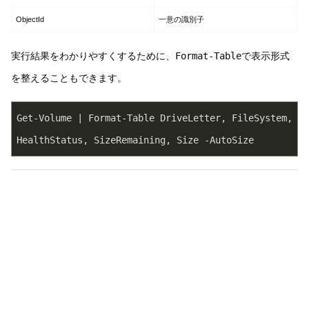
ObjectId
一意の識別子
実行結果をわかりやすくするために、
Format-Table
で表示形式
を整えることもできます。
Get-Volume | Format-Table DriveLetter, FileSystem, 
HealthStatus, SizeRemaining, Size -AutoSize