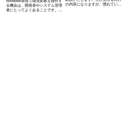
Windows環境で環境変数を操作す
の内容になりますが、慣れている
る機会は、開発者やシステム管理
方にも確認として見ていただけば
者にとってよくあることです。環
うれしいです。ショートカットの
境変数は、OSやアプリケーショ
作成は、「マウスだけの操作」と
ンにとって大切な設定情報を保持
「右クリックメニュー」から行う
しており、その管理には注意が必
方法について解説します。ショー
要です。PowerShellでは、
Remove-Ite