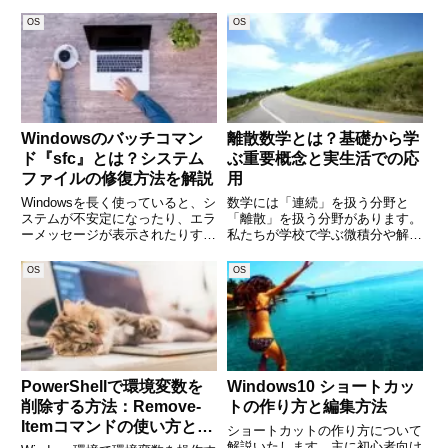
Item」コマンドは、ファイルやフ
window.adsbygoogle ||
ォルダの名前を変更する際に活躍
OS
OS
[]).push({});「finds
します。GUIでの作業と違い、複
数のファイルをまとめてリネーム
した
Windowsのバッチコマン
離散数学とは？基礎から学
ド『sfc』とは？システム
ぶ重要概念と実生活での応
ファイルの修復方法を解説
用
Windowsを長く使っていると、シ
数学には「連続」を扱う分野と
ステムが不安定になったり、エラ
「離散」を扱う分野があります。
ーメッセージが表示されたりする
私たちが学校で学ぶ微積分や解析
ことがあります。こうした問題の
学は「連続量」を対象にしていま
原因の一つとして、システムファ
すが、情報科学やデータ処理の世
OS
OS
イルの破損が考えられます。
界では「離散的な構造」を理解す
Windowsには、このような問題を
ることが欠かせません。これを体
診断し、修復するための
系的に学ぶのが「離散数学」で
す。
PowerShellで環境変数を
Windows10 ショートカッ
削除する方法：Remove-
トの作り方と編集方法
Itemコマンドの使い方と注
ショートカットの作り方について
意点
解説いたします。主に初心者向け