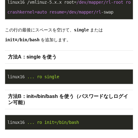
linux16 /vmlinuz-
5
.x.x root=
/dev/mapper
/rl-root ro 
crashkernel=auto resume=/dev
/mapper/rl
-swap
この行の最後にスペースを空けて、
single
または
init=/bin/bash
を追加します。
方法A：single を使う
linux16
... ro single
方法B：init=/bin/bash を使う（パスワードなしログイ
ン可能）
linux16
... ro init=/bin/bash