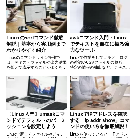
用しているのはどのプログラム
ルを確認するために使われる基本
linux
linux
か」といった情報を確認したくな
的なコマンドが iptables -L で
ることがあります。そんなときに
す。このコマンドを使えば、シス
便利なのが「lsof（List
テムにどのよう
Linuxのsortコマンド徹底
awkコマンド入門：Linux
解説｜基本から実用例まで
でテキストを自在に操る強
わかりやすく紹介
力なツール
Linuxのコマンドライン操作で
Linuxで作業をしていると、ログ
は、テキストファイルや出力結果
の確認やCSVファイルの整形、
を整えて表示することがよくあり
特定の情報の抽出など、テキスト
ます。なかでも並び替え（ソー
処理が頻繁に求められます。そん
ト）処理は、ログ解析やレポート
なときに便利なのが「awk」とい
linux
linux
作成など、さまざまな場面で欠か
うコマンドです。awkは、テキス
せない作業です。「sort」コマン
トデータの中から必要な部分を抽
ドは、テキストの並び替えを
出したり、条件に応じて
【Linux入門】umaskコマ
LinuxでIPアドレスを確認
ンドでデフォルトのパーミ
する「ip addr show」コマ
ッションを設定しよう
ンドの使い方を徹底解説！
Linuxで新しくファイルやディレ
Linuxを使っていると「IPアドレ