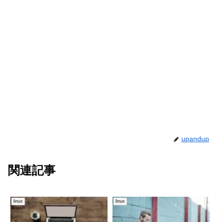
upandup
関連記事
linux
linux