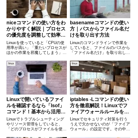
niceコマンドの使い方をわ
basenameコマンドの使い
かりやすく解説｜プロセス
方｜パスからファイル名だ
の優先度を調整して効率的
けを取り出す方法
な実行を
Linuxを使っていると「CPUの使
Linuxのコマンドラインで作業を
用率が高い」「重たいプロセスが
していると、ファイルのパスから
ほかの作業を邪魔してしまう」と
「ファイル名だけ」を取り出した
いった悩みに直面することがあり
いという場面によく遭遇します。
ます。そんなときに便利なのが、
スクリプトを書く際やログの整
linux
linux
プロセスの優先度を調整できる
形、パスの操作など、さまざまな
「nice」コマンドです。niceコマ
場面で役に立つのが basename
ンドを使えば、特定
コマンドです。本記事
Linuxで開いているファイ
iptables -Lコマンドの使い
ルを確認するなら「lsof」
方を徹底解説！Linuxでフ
コマンド！基本から活用例
ァイアウォールルールを確
まで徹底解説
認する方法
Linuxでトラブルシューティング
Linuxでセキュリティ対策を行う
やリソース管理をしていると、
うえで欠かせないのが「ファイア
「どのプロセスがファイルを使っ
ウォール」の設定です。その中で
ているのか」「特定のポートを使
も、現在のファイアウォールルー