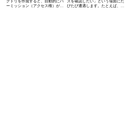
クトリを作成すると、自動的にパ
スを確認したい」という場面にた
ーミッション（アクセス権）が設
びたび遭遇します。たとえば、ネ
定されます。この「初期のアクセ
ットワーク設定の確認やサーバー
ス権」はどのように決まっている
のトラブル対応などです。そんな
のでしょうか？その仕組みに関係
ときに活躍するのが「ip addr
しているのが、umask（ユー・マ
show」というコマンドです。こ
スク）というコマンドで
のコマンドは、I