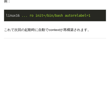
例：
linux16
... ro init=/bin/bash autorelabel=1
これで次回の起動時に自動でcontextが再構築されます。