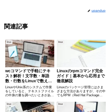
upandup
関連記事
linux
linux
wcコマンドで手軽にテキ
Linuxのrpmコマンド完全
スト解析！文字数・単語
ガイド｜基本から応用まで
数・行数をLinuxで数える
徹底解説
方法
LinuxやUnix系のシステムで作業
Linuxのパッケージ管理にはさま
をしていると、テキストファイル
ざまな方法がありますが、その中
の中身の量を調べたいときがあり
でもRPM（Red Hat Package
ます。たとえば「このファイルは
Manager）はRed Hat系ディスト
何行あるのか？」「この文章には
リビューション（RHEL、
linux
linux
何文字含まれているのか？」とい
CentOS、Fedoraなど）で広く使
った基本的な情報を知りたい場面
用されています。rpmコ