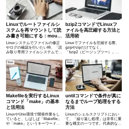
です。そんな時に便利な
Linuxでルートファイルシ
bzip2コマンドでLinuxフ
ステムを再マウントして読
ァイルを高圧縮する方法と
み書き可能にする：mount
活用術
-o remount,rw / の使い方
Linuxシステムでファイルの修正
Linuxでファイルを圧縮する際、
やログの確認を行いたい時、「読
gzipやzipだけでなく、
み取り専用ファイルシステムで
「bzip2（ビージップツー）」と
す」といったエラーに遭遇した経
いうコマンドも知っておくと非常
験はありませんか？これはファイ
に便利です。特に高圧縮率が求め
linux
linux
ルシステムが読み取り専用モード
られる場面では、bzip2は非常に
でマウントされている場合に発生
有効な手段です。本記事では、
します。特に緊急対応時やリカ
bzip2コマンドの基
Makefileを実行するLinux
untilコマンドで条件が真に
コマンド「make」の基本
なるまでループ処理をする
と活用法
方法
LinuxやUnix環境で開発作業をし
Linuxのシェルスクリプトにおい
ていると、しばしば「Makefile」
て、「繰り返し処理」は非常に重
や「make」というキーワードを
要な構文の一つです。代表的なル
目にします。特にC言語などのコ
ープ構文にはforやwhileがありま