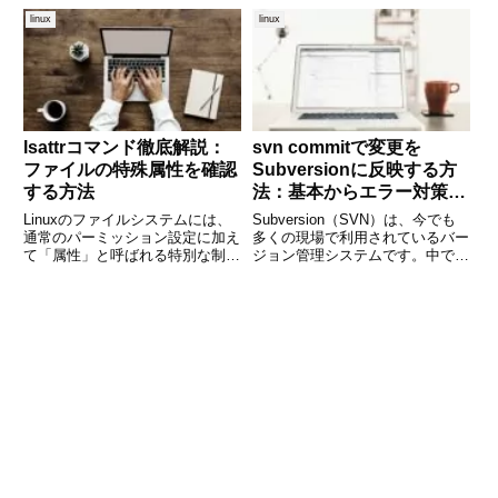
ンパイル言語でプログラムをビル
すが、「条件が真になるまで処理
linux
linux
ドする際には欠かせない存在です
を繰り返したい」といった場合に
が、「makeって一体何をしてい
はuntilコマンドが適しています。
るの？」「
この記事では
lsattrコマンド徹底解説：
svn commitで変更を
ファイルの特殊属性を確認
Subversionに反映する方
する方法
法：基本からエラー対策ま
で詳しく解説
Linuxのファイルシステムには、
Subversion（SVN）は、今でも
通常のパーミッション設定に加え
多くの現場で利用されているバー
て「属性」と呼ばれる特別な制御
ジョン管理システムです。中で
情報があります。たとえば、削除
も、ローカルの変更をリポジトリ
や変更を防ぐなど、システムのセ
に反映させるために使う「svn
キュリティや安定性に関わる重要
commit」コマンドは、日常的に
な設定です。これらの属性を確認
使う重要な操作です。この記事で
するために使われるのが l
は、svn co