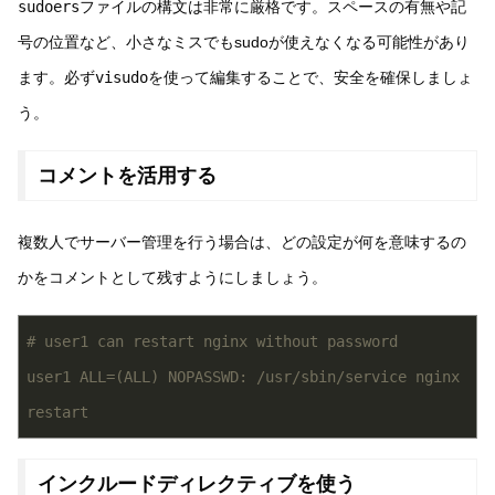
sudoers
ファイルの構文は非常に厳格です。スペースの有無や記
号の位置など、小さなミスでもsudoが使えなくなる可能性があり
ます。必ず
visudo
を使って編集することで、安全を確保しましょ
う。
コメントを活用する
複数人でサーバー管理を行う場合は、どの設定が何を意味するの
かをコメントとして残すようにしましょう。
# user1 can restart nginx without password
user1 ALL=(ALL) NOPASSWD: /usr/sbin/service nginx 
restart
インクルードディレクティブを使う