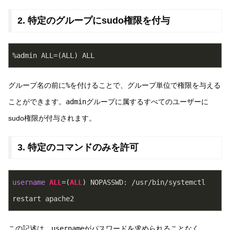
2. 特定のグループにsudo権限を付与
%admin ALL=(ALL) ALL
グループ名の前に
%
を付けることで、グループ単位で権限を与える
ことができます。
admin
グループに属するすべてのユーザーに
sudo権限が付与されます。
3. 特定のコマンドのみを許可
username
ALL
=(
ALL
) NOPASSWD: /usr/bin/systemctl 
restart apache2
この記述は、
username
がパスワードを求められることなく、