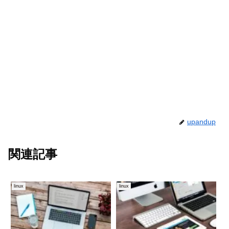
upandup
関連記事
linux
linux