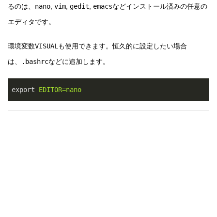
るのは、
nano
,
vim
,
gedit
,
emacs
などインストール済みの任意の
エディタです。
環境変数
VISUAL
も使用できます。恒久的に設定したい場合
は、
.bashrc
などに追加します。
export
EDITOR=nano