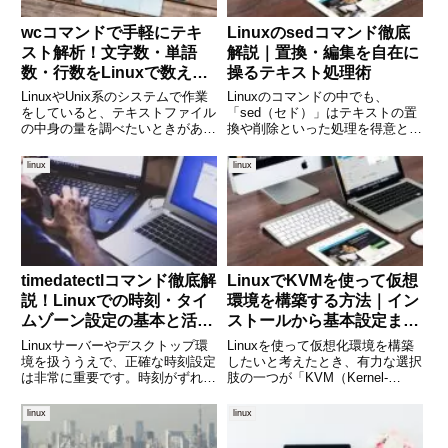
wcコマンドで手軽にテキ
Linuxのsedコマンド徹底
スト解析！文字数・単語
解説｜置換・編集を自在に
数・行数をLinuxで数える
操るテキスト処理術
方法
LinuxやUnix系のシステムで作業
Linuxのコマンドの中でも、
をしていると、テキストファイル
「sed（セド）」はテキストの置
の中身の量を調べたいときがあり
換や削除といった処理を得意とす
ます。たとえば「このファイルは
る強力なツールです。特に、ログ
何行あるのか？」「この文章には
ファイルの編集や設定ファイルの
linux
linux
何文字含まれているのか？」とい
一括変更、スクリプト内でのテキ
った基本的な情報を知りたい場面
スト処理において大活躍します。
です。そんな時に便利な
本記事では、sedの基本から
timedatectlコマンド徹底解
LinuxでKVMを使って仮想
説！Linuxでの時刻・タイ
環境を構築する方法｜イン
ムゾーン設定の基本と活用
ストールから基本設定まで
方法
徹底解説
Linuxサーバーやデスクトップ環
Linuxを使って仮想化環境を構築
境を扱ううえで、正確な時刻設定
したいと考えたとき、有力な選択
は非常に重要です。時刻がずれて
肢の一つが「KVM（Kernel-
いるとログの解析が困難になった
based Virtual Machine）」です。
り、スケジュールされたタスクが
KVMはLinuxカーネルに組み込ま
linux
linux
意図通りに動作しなかったりと、
れた仮想化機能であり、高速で安
思わぬトラブルにつながります。
定した仮想マシン環境を構