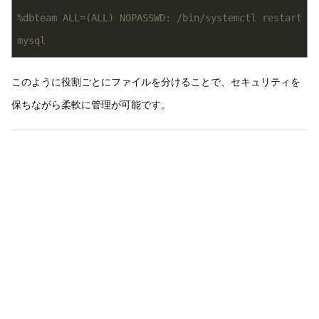
%dbteam ALL=(ALL) NOPASSWD: /bin/systemctl restart 
mysql
このように役割ごとにファイルを分けることで、セキュリティを
保ちながら柔軟に管理が可能です。