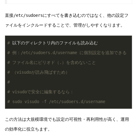
直接
/etc/sudoers
にすべてを書き込むのではなく、他の設定フ
ァイルをインクルードすることで、管理がしやすくなります。
#
 以下のディレクトリ内のファイルも読み込む
# 例：/etc/sudoers.d/username に個別設定を追加できる
# ファイル名にピリオド（.）を含めないこと
# （visudoが読み飛ばすため）
# 
# visudoで安全に編集するなら：
# sudo visudo -f /etc/sudoers.d/username
この方法は大規模環境でも設定の可視性・再利用性が高く、運用
の効率化に役立ちます。