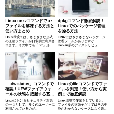
そこで活躍するのが「tim
Linux unxzコマンドで.xz
dpkgコマンド徹底解説！
ファイルを解凍する方法と
Linuxでのパッケージ管理
使い方まとめ
を操る方法
Linux環境では、さまざまな形式
Linuxにはさまざまなパッケージ
の圧縮ファイルが日常的に利用さ
管理ツールがありますが、
れます。その中でも「.xz」形式
Debian系のディストリビューシ
は、高い圧縮率とパフォーマンス
ョン（Ubuntu、Debianなど）で
で知られ、ソースコードやログフ
使用されるのがdpkgコマンドで
linux
linux
ァイルなどの配布に多く使われて
す。dpkgはパッケージのインス
います。この「.xz」ファイルを
トール、削除、情報の取得など、
解凍する際に使われるの
基本的な管理操
「ufw status」コマンドで
Linuxのfileコマンドでファ
確認！UFWファイアウォ
イルを判定！使い方から実
ールの状態を把握する基本
例まで徹底解説
と応用
Linuxにおけるセキュリティ対策
Linux環境で作業をしていると、
の一つとして、多くのユーザーに
ファイルの拡張子だけではその中
利用されているのが
身がわからないケースによく遭遇
UFW（Uncomplicated Firewall）
します。たとえば、拡張子が .txt