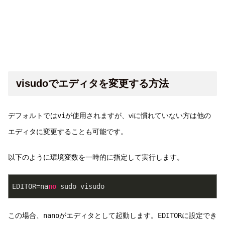
visudoでエディタを変更する方法
デフォルトでは
vi
が使用されますが、viに慣れていない方は他の
エディタに変更することも可能です。
以下のように環境変数を一時的に指定して実行します。
EDITOR
=na
no
 sudo visudo
この場合、
nano
がエディタとして起動します。
EDITOR
に設定でき