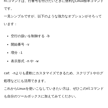
nl
コマンドは、行番号を付けたいときに便利なLinux標準コマンド
です。
一見シンプルですが、以下のような強力なオプションがそろって
います：
空行の扱いを制御する
-b
開始番号
-v
増分
-i
表示形式
-n
や
-w
cat -n
よりも柔軟にカスタマイズできるため、スクリプトやログ
処理などにも活用できます。
これからLinuxを使いこなしていきたい方は、ぜひこの
nl
コマンド
も自分のツールボックスに加えてみてください。