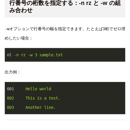
行番号の桁数を指定する：-n rz と -w の組
み合わせ
-w
オプションで行番号の幅を指定できます。たとえば3桁でゼロ埋
めしたい場合：
nl
-n rz -w 3 sample.txt
出力例：
001
Hello world
002	This is a test.
003	Another line.