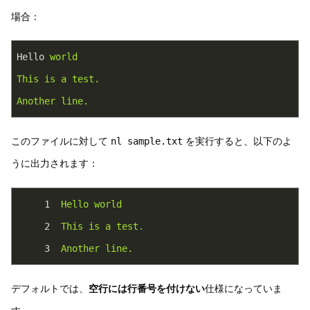
場合：
Hello
world
This is a test.
Another line.
このファイルに対して
nl sample.txt
を実行すると、以下のよ
うに出力されます：
1
Hello
world
2
This
is
a
test.
3
Another
line.
デフォルトでは、
空行には行番号を付けない
仕様になっていま