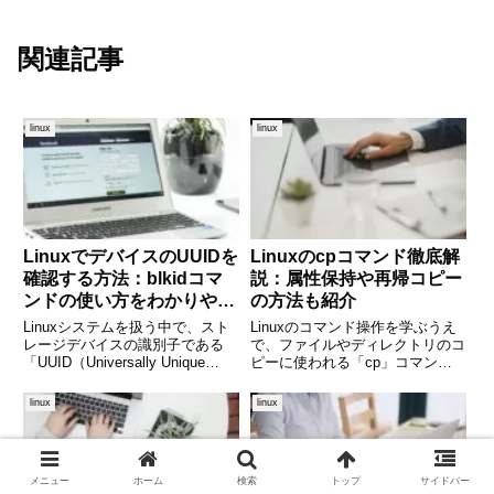
関連記事
linux
linux
LinuxでデバイスのUUIDを
Linuxのcpコマンド徹底解
確認する方法：blkidコマ
説：属性保持や再帰コピー
ンドの使い方をわかりやす
の方法も紹介
く解説
Linuxシステムを扱う中で、スト
Linuxのコマンド操作を学ぶうえ
レージデバイスの識別子である
で、ファイルやディレクトリのコ
「UUID（Universally Unique
ピーに使われる「cp」コマンド
Identifier）」の確認が必要になる
は基本中の基本です。単純にファ
場面は多々あります。特
イルをコピーするだけでなく、
linux
linux
に、/etc/fstabでのマウント設定
「属性を保持したコピー」や「デ
や、システムバックアップ
ィレクトリを再帰的にコピーする
方法」など、意外と知られてい
メニュー
ホーム
検索
トップ
サイドバー