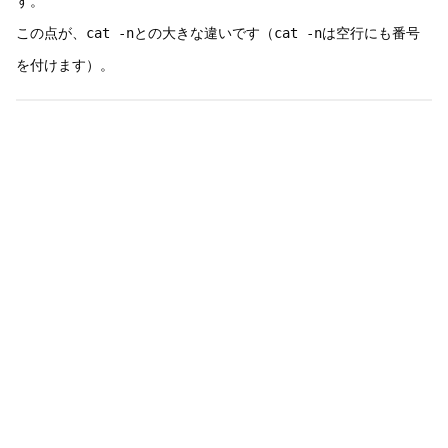
す。
この点が、
cat -n
との大きな違いです（
cat -n
は空行にも番号
を付けます）。