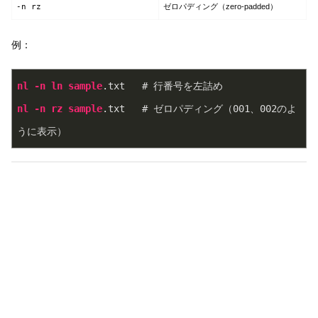
-n rz
ゼロパディング（zero-padded）
例：
nl
-n
ln
sample
.txt
   # 行番号を左詰め
nl
-n
rz
sample
.txt
   # ゼロパディング（001、002のよ
うに表示）