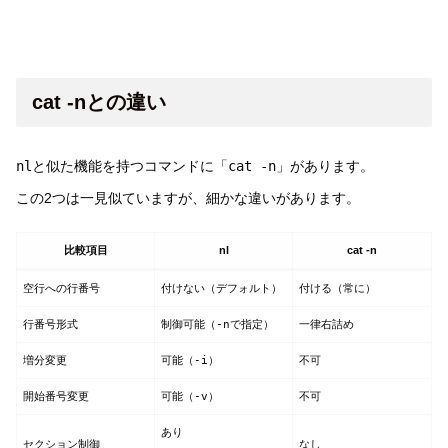
cat -nとの違い
nl
と似た機能を持つコマンドに「
cat -n
」があります。
この2つは一見似ていますが、細かな違いがあります。
比較項目
nl
cat -n
空行への行番号
付けない（デフォルト）
付ける（常に）
行番号形式
制御可能（
-n
で指定）
一律右詰め
増分変更
可能（
-i
）
不可
開始番号変更
可能（
-v
）
不可
あり
セクション制御
なし