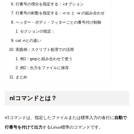
行番号の増分を指定する：-iオプション
行番号の桁数を指定する：-n rz と -w の組み合わせ
ヘッダー・ボディ・フッターごとの番号付け制御
セクションの指定：
cat -nとの違い
実践例：スクリプト処理での活用
例1：grepと組み合わせて使う
例2：出力をファイルに保存
まとめ
nlコマンドとは？
nl
コマンドは、指定したファイルまたは標準入力の各行に
自動で
行番号を付けて出力
するLinux標準のコマンドです。