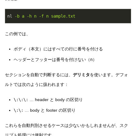
nl
-b a -h n -f n sample.txt
この例では、
ボディ（本文）にはすべての行に番号を付ける
ヘッダーとフッターは番号を付けない（
n
）
セクションを自動で判断するには、
デリミタ
を使います。デフォ
ルトでは次のように扱われます：
\:\:\:
… header と body の区切り
\:\:
… body と footer の区切り
これらを自動判別させるケースは少ないかもしれませんが、スク
リプト処理には便利です。