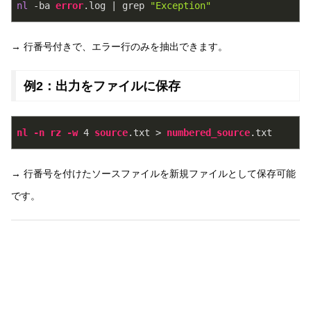
nl
 -ba 
error
.log | grep 
"Exception"
→ 行番号付きで、エラー行のみを抽出できます。
例2：出力をファイルに保存
nl
-n
rz
-w
 4 
source
.txt
 > 
numbered_source
.txt
→ 行番号を付けたソースファイルを新規ファイルとして保存可能
です。