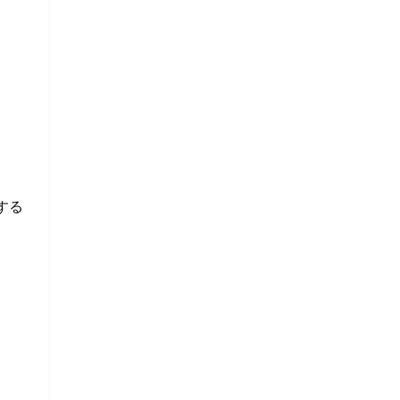
）
）
する
い