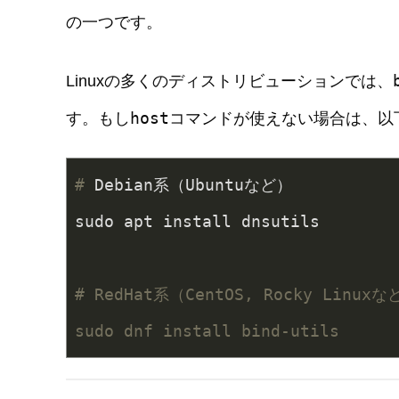
の一つです。
Linuxの多くのディストリビューションでは、
host
す。もし
コマンドが使えない場合は、以
#
 Debian系（Ubuntuなど）
sudo apt install dnsutils
# RedHat系（CentOS, Rocky Linuxな
sudo dnf install bind-utils