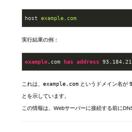
host
example.com
実行結果の例：
example
.com
has
address
 93
.184
.21
example.com
これは、
というドメイン名が
とを示しています。
この情報は、Webサーバーに接続する前にD