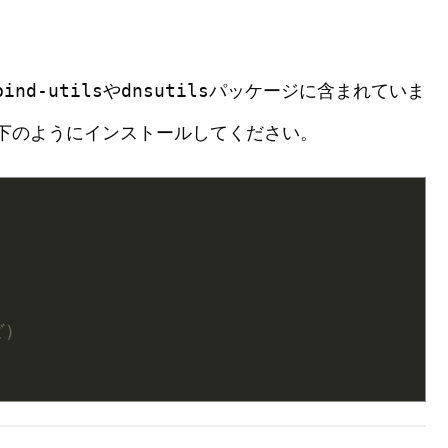
bind-utils
dnsutils
や
パッケージに含まれていま
下のようにインストールしてください。
ど）