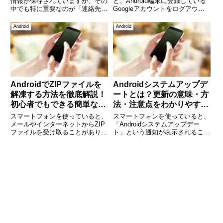
情報が保存されていますが、その
と、Android端末に登録している
中でも特に重要なのが「連絡先」
Googleアカウントをログアウト
です。家族や友人、仕事関係の相
したい場面があります。たとえ
手などの電話番号やメールアドレ
ば、スマートフォンを家族に貸す
Android
Android
スは、一度失ってしまうと復元が
場合や、別のGoogleアカウント
難しい場合があります。スマート
に切り替えたい場合、あるいは端
フォンの故障、紛失、機種変更な
末を売却する場合など
AndroidでZIPファイルを
Androidシステムアップデ
解凍する方法を徹底解説！
ートとは？更新の意味・方
初心者でもできる簡単な手
法・注意点をわかりやすく
順
解説
スマートフォンを使っていると、
スマートフォンを使っていると、
メールやインターネットからZIP
「Androidシステムアップデー
ファイルを受け取ることがありま
ト」という通知が表示されること
す。ZIPファイルとは、複数のフ
があります。しかし、「アップデ
ァイルをまとめて圧縮したファイ
ートした方がいいの？」「時間が
ル形式のことで、容量を小さくし
かかりそうで面倒」「アップデー
たり複数のファイルをまとめて送
トすると不具合が出るのでは？」
信する際に便利です。しかし
と不安に感じる方も多いので