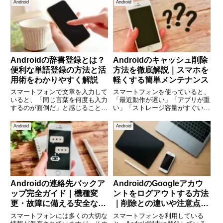
インタビューの記録、動画の字幕
左右するのが「CPU（プロセッ
Android
Android
作成、授業のノートなど、さまざ
サ）」です。CPUはスマートフ
まな場面で活用されています。特
ォンの頭脳ともいえる重要なパー
にAndroidスマートフォン
ツで、処理速度やゲーム性能、バ
Androidの辞書登録とは？
Androidのキャッシュ削除
便利な単語登録の方法と活
方法を徹底解説｜スマホを
用術をわかりやすく解説
軽くする簡単メンテナンス
スマートフォンで文章を入力して
スマートフォンを使っていると、
いると、「同じ言葉を何度も入力
「最近動作が遅い」「アプリが重
するのが面倒だ」と感じることは
い」「ストレージ容量がすぐいっ
ありませんか。仕事のメール、住
ぱいになる」と感じることがあり
所、会社名、定型文など、よく使
ます。その原因のひとつがキャッ
Android
Android
う言葉は毎回入力するよりも一度
シュの蓄積です。Androidスマー
登録しておくと非常に便利です。
トフォンでは、アプリの動作を高
Androidには「辞書登録」
速化するために「キャッシ
Androidの連絡先バックア
AndroidのGoogleアカウ
ップ完全ガイド｜機種変
ントをログアウトする方法
更・故障に備える安全な保
｜削除との違いや注意点も
存方法
わかりやすく解説
スマートフォンには多くの大切な
スマートフォンを利用している