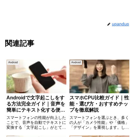
upandup
関連記事
Android
Android
Androidで文字起こしをす
スマホCPU比較ガイド｜性
る方法完全ガイド｜音声を
能・選び方・おすすめチッ
簡単にテキスト化する便利
プを徹底解説
な使い方
スマートフォンの性能が向上した
スマートフォンを選ぶとき、多く
ことで、音声を自動でテキストに
の人が「カメラ性能」や「価格」
変換する「文字起こし」がとても
「デザイン」を重視します。しか
身近になりました。会議のメモ、
し、実はスマホの快適さを大きく