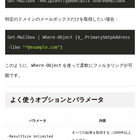
Get-Mailbox -RecipientTypeDetails SharedMailbox
特定のドメインのメールボックスだけを取得したい場合：
Get-Mailbox | Where-Object {$_.PrimarySmtpAddress 
-like 
"*@example.com"
}
このように、
Where-Object
を使って柔軟にフィルタリングが可
能です。
よく使うオプションとパラメータ
パラメータ
内容
すべての結果を取得する（1000件以上
-ResultSize Unlimited