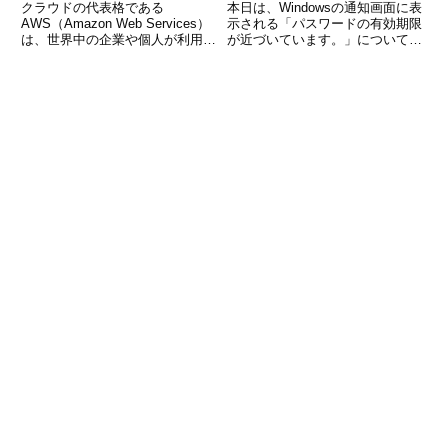
らの通知の対処法
クラウドの代表格である
本日は、Windowsの通知画面に表
AWS（Amazon Web Services）
示される「パスワードの有効期限
は、世界中の企業や個人が利用し
が近づいています。」について解
ている信頼性の高いサービスで
説いたします。これは、
す。中でも、Webアプリやホーム
Microsoft365のアカウントのパス
ページを公開するための Webサ
ワードの有効期限についての通知
ーバー構築 は、最もよく利用さ
です。 (adsbygoogle = window
れる用途のひと