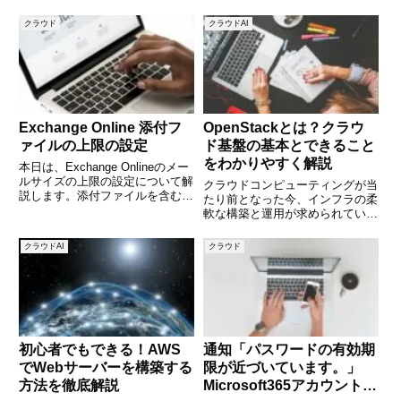
構造に沿った閲覧ができない」と
= window.adsbygoogle ||
いった悩みが出てきます。そんな
[]).push({});Microsoft３６５ 監査
クラウド
クラウドAI
ときに活躍するのが「階層型アド
ログとは監
レス帳（Hierarchical Addres
Exchange Online 添付フ
OpenStackとは？クラウ
ァイルの上限の設定
ド基盤の基本とできること
をわかりやすく解説
本日は、Exchange Onlineのメー
ルサイズの上限の設定について解
クラウドコンピューティングが当
説します。添付ファイルを含むメ
たり前となった今、インフラの柔
ールサイズ上限の既定値は送信サ
軟な構築と運用が求められていま
イズ 35MB、受信サイズ 36MB
す。その中でも注目されているの
です。メール送受信のサイズの制
が「OpenStack（オープンスタッ
クラウドAI
クラウド
限を管理する方法 (adsbygoog
ク）」というオープンソースのク
ラウド基盤ソフトウェアです。
Amazon Web S
初心者でもできる！AWS
通知「パスワードの有効期
でWebサーバーを構築する
限が近づいています。」
方法を徹底解説
Microsoft365アカウントか