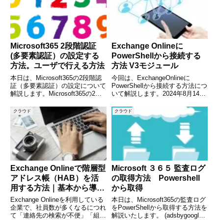
Microsoft365 2段階認証
Exchange Onlineに
(多要素認証）の設定する
PowerShellから接続する
方法。ユーザで行える方法
方法 V3モジュール
本日は、Microsoft365の2段階認
今回は、ExchangeOnlineに
証（多要素認証）の設定について
PowerShellから接続する方法につ
解説します。Microsoft365の2段
いて解説します。2024年8月14日
階認証（多要素認証）は、各ユー
に検証しています。接続に使用す
ザごとに設定もできますし、管理
るプログラムは、「Exchange
クラウド
クラウド
者がユーザに対して強制的に指定
Online PowerShell」と呼ばれ、
することも可能です。今回は、ユ
現時点でV3で
ーザが
Exchange Onlineで階層型
Microsoft ３６５ 監査ログ
アドレス帳（HAB）を活
の取得方法 Powershell
用する方法｜基本から導入
から取得
メリットまで徹底解説
Exchange Onlineを利用している
本日は、Microsoft365の監査ログ
企業で、社員数が多くなるにつれ
をPowerShellから取得する方法を
て「連絡先の検索が不便」「組織
解説いたします。 (adsbygoogle