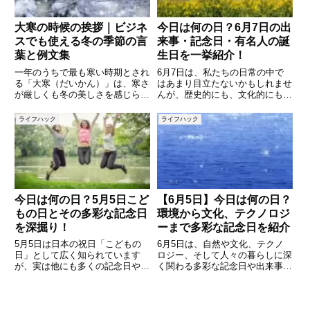
大寒の時候の挨拶｜ビジネ
今日は何の日？6月7日の出
スでも使える冬の季節の言
来事・記念日・有名人の誕
葉と例文集
生日を一挙紹介！
一年のうちで最も寒い時期とされ
6月7日は、私たちの日常の中で
る「大寒（だいかん）」は、寒さ
はあまり目立たないかもしれませ
が厳しくも冬の美しさを感じられ
んが、歴史的にも、文化的にも、
る季節です。ビジネスメールや手
さまざまな意味を持つ「記念日」
紙では、この時期にふさわしい
や「出来事」が詰まった日です。
ライフハック
ライフハック
「時候の挨拶」を使うことで、相
この記事では、「今日は何の
手に季節感と礼儀を伝えることが
日？」という疑問に答えるべく、
できます。この記事では、「大
6月7日にまつわる記念日、有名
寒」
人の
今日は何の日？5月5日こど
【6月5日】今日は何の日？
もの日とその多彩な記念日
環境から文化、テクノロジ
を深掘り！
ーまで多彩な記念日を紹介
5月5日は日本の祝日「こどもの
6月5日は、自然や文化、テクノ
日」として広く知られています
ロジー、そして人々の暮らしに深
が、実は他にも多くの記念日や出
く関わる多彩な記念日や出来事が
来事が重なる特別な日です。この
重なる特別な日です。この記事で
記事では、こどもの日の由来や風
は、6月5日にまつわる記念日や
習、さらに5月5日に制定された
歴史的な出来事、誕生日の有名人