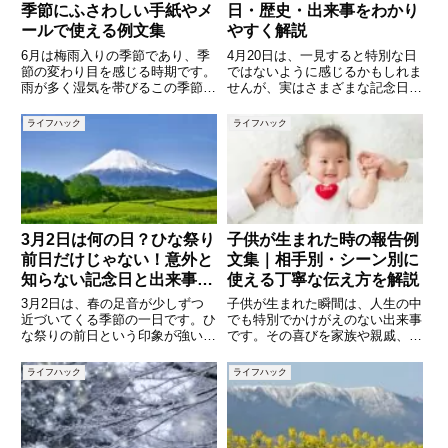
季節にふさわしい手紙やメ
日・歴史・出来事をわかり
ールで使える例文集
やすく解説
6月は梅雨入りの季節であり、季
4月20日は、一見すると特別な日
節の変わり目を感じる時期です。
ではないように感じるかもしれま
雨が多く湿気を帯びるこの季節に
せんが、実はさまざまな記念日や
も、手紙やメールでのあいさつに
歴史的な出来事が重なっている興
は日本人らしい情緒を込めたいも
味深い日です。日本国内の記念日
ライフハック
ライフハック
のです。この記事では、6月に使
はもちろん、海外の文化や歴史に
える時候の挨拶について、意味や
関わる出来事も多く、「今日は何
使い方をわかりやすく解説し、ビ
の日？」と話題にするにはぴっ
3月2日は何の日？ひな祭り
子供が生まれた時の報告例
前日だけじゃない！意外と
文集｜相手別・シーン別に
知らない記念日と出来事を
使える丁寧な伝え方を解説
徹底解説
3月2日は、春の足音が少しずつ
子供が生まれた瞬間は、人生の中
近づいてくる季節の一日です。ひ
でも特別でかけがえのない出来事
な祭りの前日という印象が強いか
です。その喜びを家族や親戚、友
もしれませんが、実はこの日にも
人、職場の方々に報告する際、
さまざまな記念日や歴史的な出来
「どのような言葉で伝えればよい
ライフハック
ライフハック
事があります。日々の生活の中で
のか」「失礼にあたらない表現は
「今日は何の日だろう？」と考え
何か」と悩む方も多いのではない
ることは、季節や文化を感じるき
でしょうか。特に、相手との関係
性