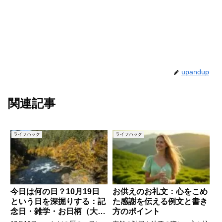
upandup
関連記事
ライフハック
ライフハック
今日は何の日？10月19日
お供えのお礼文：心をこめ
という日を深掘りする：記
た感謝を伝える例文と書き
念日・雑学・お日柄（大
方のポイント
安）の意味を知ろう