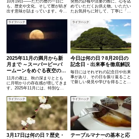
10月19日――ただの暦の一日に
突然の訃報や法要の際に、心を込
も、歴史や文化、そして暦が紡ぎ
めていただくお供え物。いただい
出す意味が詰まっています。今日
たお気持ちに対して、丁寧に「あ
は「海外旅行の日」や「イクメン
りがとうございます」と感謝の気
の日」など、私たちの暮らしとつ
持ちを伝えることは大切です。し
ライフハック
ライフハック
ながる記念日が複数存在します。
かし、いざ言葉にしようとすると
また、六曜では大安にあたり、な
「どんな文面が適切なのだろう」
にかを始めたりお祝い事をした
「どんな表現が失礼にならないだ
2025年11月の満月から新
今日は何の日？8月20日の
月まで ～スーパービーバ
記念日・出来事を徹底解説
ームーンをめぐる夜空の変
毎日にはそれぞれの記念日や出来
化～
事があり、その日を振り返ること
11月の夜は、秋の深まりととも
で新しい発見や学びを得ることが
に月明かりの存在感が増してきま
できます。8月20日は日本や世界
す。2025年11月には、特別な満
でどんな出来事があった日なので
月「スーパービーバームーン
しょうか。本記事では、8月20日
（Super Beaver Moon）」も見ら
ライフハック
ライフハック
にまつわる記念日や歴史的な出来
れる月。満月・新月・上弦・下弦
事、さらに誕生花や誕生日の
の各フェーズがいつ、どう変化す
るのかを正確な
3月17日は何の日？歴史・
テーブルマナーの基本と応