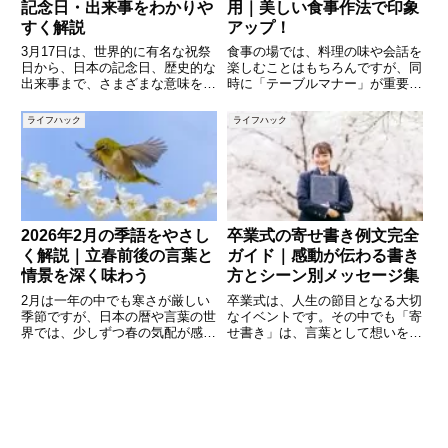
記念日・出来事をわかりや
用｜美しい食事作法で印象
すく解説
アップ！
3月17日は、世界的に有名な祝祭
食事の場では、料理の味や会話を
日から、日本の記念日、歴史的な
楽しむことはもちろんですが、同
出来事まで、さまざまな意味を持
時に「テーブルマナー」が重要視
つ日です。海外では盛大に祝われ
されます。正しいマナーを身につ
る文化的なイベントがあり、日本
けておくことで、ビジネスの会食
ライフハック
ライフハック
でも生活や健康、文化に関係する
やフォーマルなディナーでも自信
記念日が制定されています。こう
を持って振る舞うことができま
した「今日は何の日」というテ
す。本記事では、テーブルマナー
の
2026年2月の季語をやさし
卒業式の寄せ書き例文完全
く解説｜立春前後の言葉と
ガイド｜感動が伝わる書き
情景を深く味わう
方とシーン別メッセージ集
2月は一年の中でも寒さが厳しい
卒業式は、人生の節目となる大切
季節ですが、日本の暦や言葉の世
なイベントです。その中でも「寄
界では、少しずつ春の気配が感じ
せ書き」は、言葉として想いを残
られる時期でもあります。特に俳
せる特別な贈り物として、多くの
句や短歌の世界で使われる「季
人に選ばれています。しかし実際
語」には、寒さの中にある自然の
に書こうとすると、「何を書けば
変化や、人々の暮らしの様子、心
いいかわからない」「ありきたり
の動きが豊かに表現されていま
になりそう」「文字数が限られて
す。