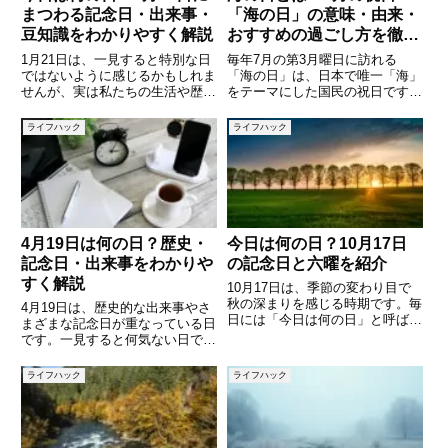
まつわる記念日・出来事・
「海の日」の意味・由来・
豆知識をわかりやすく解説
おすすめの過ごし方を徹底
解説
1月21日は、一見すると特別な日
毎年7月の第3月曜日に訪れる
ではないように感じるかもしれま
「海の日」は、日本で唯一「海」
せんが、実は私たちの生活や歴
をテーマにした国民の祝日です。
史、文化に深く関わる記念日や出
夏真っ盛りのこの時期、海水浴や
来事がいくつも重なっている日で
花火大会と重なることも多く、多
ライフハック
ライフハック
す。語呂合わせから生まれた身近
くの人が夏レジャーを楽しむ連休
な記念日もあれば、社会の発展や
として親しんでいます。しかし
人々の意識の変化を象徴する意味
「なぜ海の日が祝日になったの
か」「
4月19日は何の日？歴史・
今日は何の日？10月17日
記念日・出来事をわかりや
の記念日と六曜を紹介
すく解説
10月17日は、季節の変わり目で
秋の深まりを感じる時期です。毎
4月19日は、歴史的な出来事やさ
日には「今日は何の日」と呼ばれ
まざまな記念日が重なっている日
る記念日が設定されており、意外
です。一見すると何気ない日です
な出来事や文化的背景を知ること
が、世界や日本にとって重要な出
ができます。また、日本では冠婚
来事が起きた日でもあり、知って
ライフハック
ライフハック
葬祭や日々の予定を決める際に
おくと日常の会話や雑学として役
「六曜（ろくよう）」を気にする
立ちます。この記事では、4月19
日に関する記念日や歴史的出