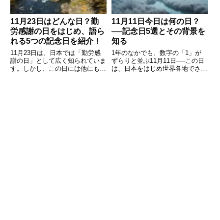
11月23日はどんな日？勤
11月11日今日は何の日？
労感謝の日をはじめ、語ら
──記念日5選とその背景を
れる5つの記念日を紹介！
知る
11月23日は、日本では「勤労感
1年のなかでも、数字の「1」が
謝の日」として広く知られていま
ずらりと並ぶ11月11日──この日
す。しかし、この日には他にも多
は、日本をはじめ世界各地でさま
くの記念日が制定されており、
ざまな記念日や歴史的な出来事と
日々の暮らしや文化、感謝の気持
重なっています。なかには広く知
ちにまつわるさまざまな意味が込
られた「ポッキー＆プリッツの
められています。この記事では、
日」もあれば、戦争の終結を記念
11月23日に制定されている代
する国際的な意義をもつ日も。