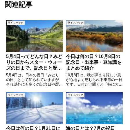
関連記事
ライフハック
ライフハック
5月4日ってどんな日？みど
今日は何の日？10月8日の
りの日からスター・ウォー
記念日・出来事・豆知識を
ズの日まで、記念日と歴史
まとめて紹介
を紐解く
5月4日は、日本の祝日「みどり
10月8日は、秋が深まり涼しい風
の日」として知られていますが、
が心地よく感じられる季節の一日
それ以外にも多くの記念日や歴史
です。日付だけ聞くと「特に大き
的な出来事が存在します。この記
な行事はないのでは？」と思う方
事では、5月4日にまつわるさま
もいるかもしれませんが、実はさ
ライフハック
ライフハック
ざまな記念日や行事、歴史的背景
まざまな記念日や歴史的出来事が
を紹介し、その意義や魅力を掘り
重なっている日なのです。普段は
下げていきます。 (adsby
何気なく過ぎてしまう一日も、
今日は何の日？1月21日に
海の日とは？7月の祝日